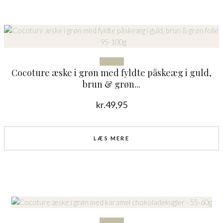
Udsolgt
Cocoture æske i grøn med fyldte påskeæg i guld,
brun & grøn...
kr.
49,95
LÆS MERE
Udsolgt