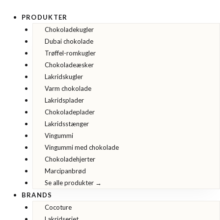
Gå
til
PRODUKTER
indholdet
Chokoladekugler
Dubai chokolade
Trøffel-romkugler
Chokoladeæsker
Lakridskugler
Varm chokolade
Lakridsplader
Chokoladeplader
Lakridsstænger
Vingummi
Vingummi med chokolade
Chokoladehjerter
Marcipanbrød
Se alle produkter →
BRANDS
Cocoture
Lakridseriet