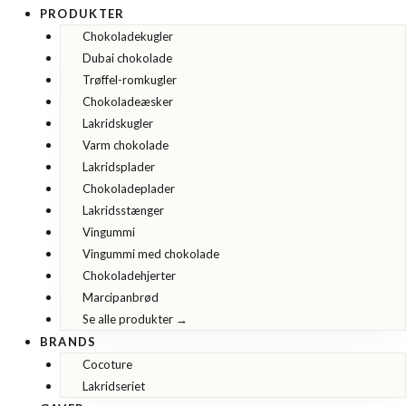
PRODUKTER
Chokoladekugler
Dubai chokolade
Trøffel-romkugler
Chokoladeæsker
Lakridskugler
Varm chokolade
Lakridsplader
Chokoladeplader
Lakridsstænger
Vingummi
Vingummi med chokolade
Chokoladehjerter
Marcipanbrød
Se alle produkter →
BRANDS
Cocoture
Lakridseriet