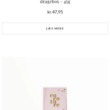
dragébox – 45g
kr.
47,95
LÆS MERE