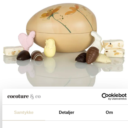
Udsolgt
Marcipanæg, påskeskum og fransk nougat i
orange Cocoture metalæg...
Samtykke
Detaljer
Om
kr.
89,95