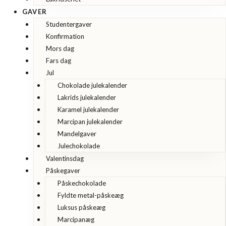
GAVER
Studentergaver
Konfirmation
Mors dag
Fars dag
Jul
Chokolade julekalender
Lakrids julekalender
Karamel julekalender
Marcipan julekalender
Mandelgaver
Julechokolade
Valentinsdag
Påskegaver
Påskechokolade
Fyldte metal-påskeæg
Luksus påskeæg
Marcipanæg