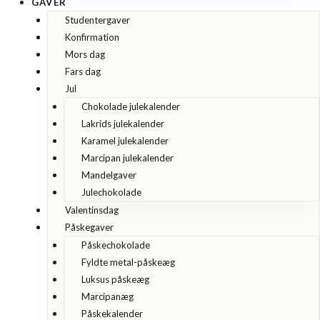
GAVER
Studentergaver
Konfirmation
Mors dag
Fars dag
Jul
Chokolade julekalender
Lakrids julekalender
Karamel julekalender
Marcipan julekalender
Mandelgaver
Julechokolade
Valentinsdag
Påskegaver
Påskechokolade
Fyldte metal-påskeæg
Luksus påskeæg
Marcipanæg
Påskekalender