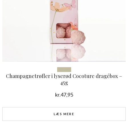
Udsolgt
Champagnetrøfler i lyserød Cocoture dragébox –
45g
kr.
47,95
LÆS MERE