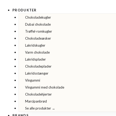
Vegansk
Gå
og
til
glutenfri
PRODUKTER
gourmet
indholdet
Chokoladekugler
vingummi
m/
Dubai chokolade
røde
bær
Trøffel-romkugler
i
Chokoladeæsker
grøn
æske
Lakridskugler
-
100g
Varm chokolade
antal
Lakridsplader
Chokoladeplader
Lakridsstænger
Vingummi
Vingummi med chokolade
Chokoladehjerter
Marcipanbrød
Se alle produkter →
BRANDS