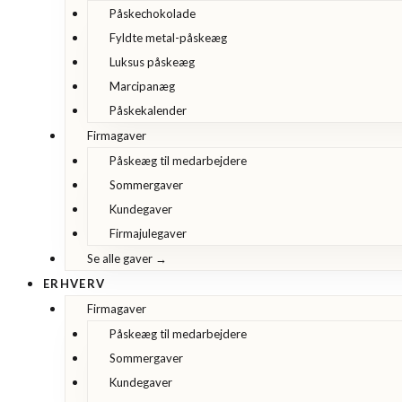
Påskechokolade
Fyldte metal-påskeæg
Luksus påskeæg
Marcipanæg
Påskekalender
Firmagaver
Påskeæg til medarbejdere
Sommergaver
Kundegaver
Firmajulegaver
Se alle gaver →
ERHVERV
Firmagaver
Påskeæg til medarbejdere
Sommergaver
Kundegaver