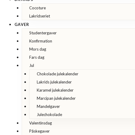
Cocoture
Lakridseriet
GAVER
Studentergaver
Konfirmation
Mors dag
Fars dag
Jul
Chokolade julekalender
Lakrids julekalender
Karamel julekalender
Marcipan julekalender
Mandelgaver
Julechokolade
Valentinsdag
Påskegaver