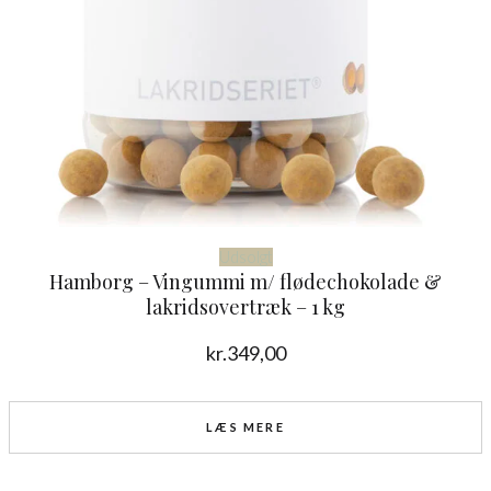
Udsolgt
Hamborg – Vingummi m/ flødechokolade &
lakridsovertræk – 1 kg
kr.
349,00
LÆS MERE