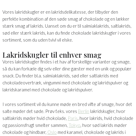
Vores lakridskugler er en lakridsdelikatesse, der tilbyder den
perfekte kombination af den søde smag af chokolade og en lækker
stærk smag af lakrids. Uanset om du er til salmiaklakrids, saltlakrids,
sød eller stærk lakrids, kan du finde chokolade lakridskugler i vores
sortiment, som du uden tvivl vil elske.
Lakridskugler til enhver smag
Vores lakridskugler findes i et hav af forskellige varianter og smage,
så du kan forkæle dig selv eller dine gæster med en unik og populær
snack. Du finder bl.a. salmiaklakrids, sød eller saltlakrids med
chokoladeovertræk, vingummi med chokolade og lakridspulver og
lakridskaramel med chokolade og lakridspulver.
I vores sortiment vil du kunne møde en bred vifte af smage, hvor det
salte møder det søde. Prøv f.eks. vores
Berlin
lakridskugler, hvor
saltlakrids møder hvid chokolade,
Paris
, hvor lakrids, hvid chokolade
og passionsfrugt smelter sammen,
Tokyo
, hvor sød lakrids møder
chokolade og hindbær,
Oslo
med karamel, chokolade og lakrids i