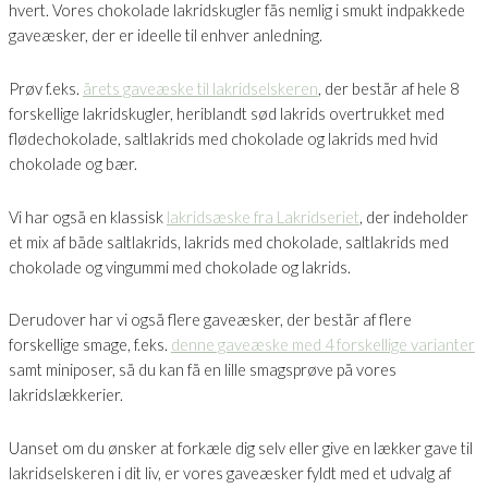
hvert. Vores chokolade lakridskugler fås nemlig i smukt indpakkede
gaveæsker, der er ideelle til enhver anledning.
Prøv f.eks.
årets gaveæske til lakridselskeren
, der består af hele 8
forskellige lakridskugler, heriblandt sød lakrids overtrukket med
flødechokolade, saltlakrids med chokolade og lakrids med hvid
chokolade og bær.
Vi har også en klassisk
lakridsæske fra Lakridseriet
, der indeholder
et mix af både saltlakrids, lakrids med chokolade, saltlakrids med
chokolade og vingummi med chokolade og lakrids.
Derudover har vi også flere gaveæsker, der består af flere
forskellige smage, f.eks.
denne gaveæske med 4 forskellige varianter
samt miniposer, så du kan få en lille smagsprøve på vores
lakridslækkerier.
Uanset om du ønsker at forkæle dig selv eller give en lækker gave til
lakridselskeren i dit liv, er vores gaveæsker fyldt med et udvalg af