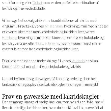
smuk forening eller
Dubai
, som er den perfekte kombination af
lakrids og mælkechokolade.
Vi har også et udvalg af skønne kombinationer af lakrids med
vingummi. Prøv f.eks. vores
Amsterdam
, hvor vingummi med hindbær
er overtrukket med mørk chokolade og lakridspulver, vores
Hamborg
, hvor vingummi er kombineret med mælkechokolade og
lakridsovertræk eller
Rio De Janeiro
, hvor vingummi med lime er
overtrukket med hvid chokolade og lakridspulver.
Er du vild med nødder, finder du også i vores
Valencia
en skøn
kombination af mandler, flødechokolade og lakrids.
Uanset hvilken smag du vælger, så kan du glæde dig til en helt
fantastisk smagsoplevelse. Lakridskuglerne smager himmelsk!
Prøv en gaveæske med lakridskugler
Der er mange smage at vælge imellem, men hvis du er i tvivl, har vi
flere forskellige lakridsæsker, hvor du kan få lov til at prøve lidt af