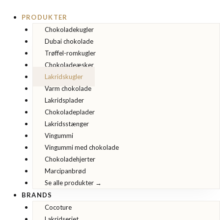
Gå
til
PRODUKTER
indholdet
Chokoladekugler
Dubai chokolade
Trøffel-romkugler
Chokoladeæsker
Lakridskugler
Varm chokolade
Lakridsplader
Chokoladeplader
Lakridsstænger
Vingummi
Vingummi med chokolade
Chokoladehjerter
Marcipanbrød
Se alle produkter →
BRANDS
Cocoture
Lakridseriet