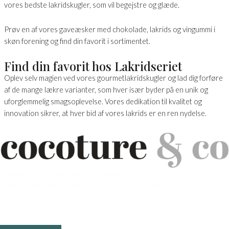
vores bedste lakridskugler, som vil begejstre og glæde.
Prøv en af vores gaveæsker med chokolade, lakrids og vingummi i
skøn forening og find din favorit i sortimentet.
Find din favorit hos Lakridseriet
Oplev selv magien ved vores gourmetlakridskugler og lad dig forføre
af de mange lækre varianter, som hver især byder på en unik og
uforglemmelig smagsoplevelse. Vores dedikation til kvalitet og
innovation sikrer, at hver bid af vores lakrids er en ren nydelse.
Kuratører af Danmarks fineste konfekture. En
sammensmeltning af tradition, æstetik og uforfalsket
smag.
CVR: 25391462