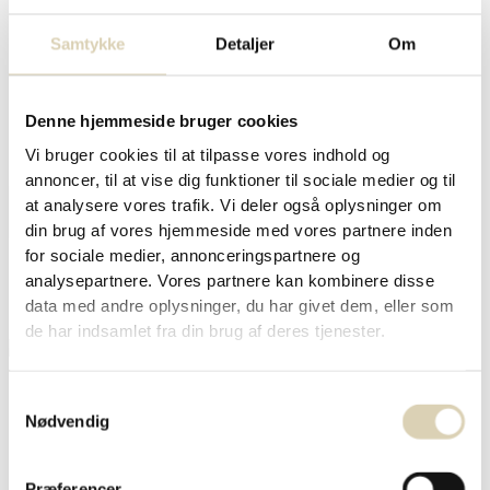
Samtykke
Detaljer
Om
Tokyo – Søde lakridskugler m/ hvid chokolade &
hindbær – 1 kg
Denne hjemmeside bruger cookies
kr.
349,00
Vi bruger cookies til at tilpasse vores indhold og
annoncer, til at vise dig funktioner til sociale medier og til
at analysere vores trafik. Vi deler også oplysninger om
TILFØJ TIL KURV
din brug af vores hjemmeside med vores partnere inden
for sociale medier, annonceringspartnere og
analysepartnere. Vores partnere kan kombinere disse
data med andre oplysninger, du har givet dem, eller som
de har indsamlet fra din brug af deres tjenester.
Samtykkevalg
Rio De Janeiro – Lime vingummi m/ hvid
Nødvendig
chokolade & lakridspulver...
kr.
349,00
Præferencer