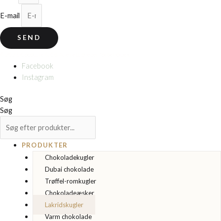
E-mail
SEND
© 2026 Cocoture & Co. Alle rettigheder forbeholdes.
Facebook
Instagram
Søg
Søg
PRODUKTER
Chokoladekugler
Dubai chokolade
Trøffel-romkugler
Chokoladeæsker
Lakridskugler
Varm chokolade