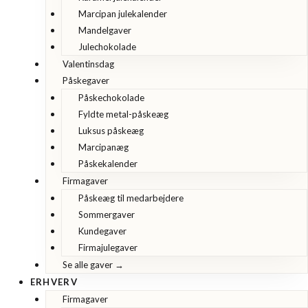
Marcipan julekalender
Mandelgaver
Julechokolade
Valentinsdag
Påskegaver
Påskechokolade
Fyldte metal-påskeæg
Luksus påskeæg
Marcipanæg
Påskekalender
Firmagaver
Påskeæg til medarbejdere
Sommergaver
Kundegaver
Firmajulegaver
Se alle gaver →
ERHVERV
Firmagaver