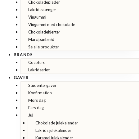
Chokoladeplader
Lakridsstænger
Vingummi
Vingummi med chokolade
Chokoladehjerter
Marcipanbrød
Se alle produkter →
BRANDS
Cocoture
Lakridseriet
GAVER
Studentergaver
Konfirmation
Mors dag
Fars dag
Jul
Chokolade julekalender
Lakrids julekalender
Karamel julekalender