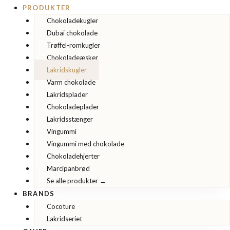
PRODUKTER
Chokoladekugler
Dubai chokolade
Trøffel-romkugler
Chokoladeæsker
Lakridskugler
Varm chokolade
Lakridsplader
Chokoladeplader
Lakridsstænger
Vingummi
Vingummi med chokolade
Chokoladehjerter
Marcipanbrød
Se alle produkter →
BRANDS
Cocoture
Lakridseriet