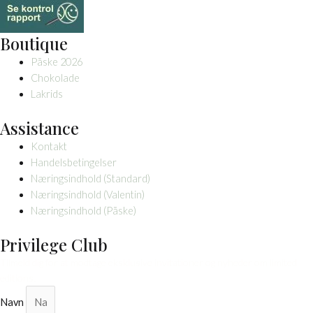
Boutique
Påske 2026
Chokolade
Lakrids
Assistance
Kontakt
Handelsbetingelser
Næringsindhold (Standard)
Næringsindhold (Valentin)
Næringsindhold (Påske)
Privilege Club
Tilmeld dig for at modtage eksklusive invitationer og nyheder om limited
editions.
Navn