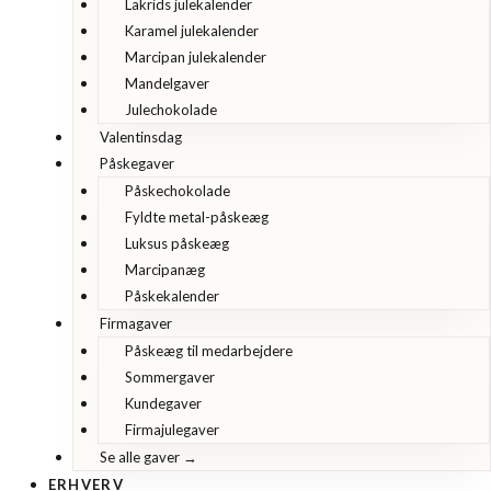
Lakrids julekalender
Karamel julekalender
Marcipan julekalender
Mandelgaver
Julechokolade
Valentinsdag
Påskegaver
Påskechokolade
Fyldte metal-påskeæg
Luksus påskeæg
Marcipanæg
Påskekalender
Firmagaver
Påskeæg til medarbejdere
Sommergaver
Kundegaver
Firmajulegaver
Se alle gaver →
ERHVERV