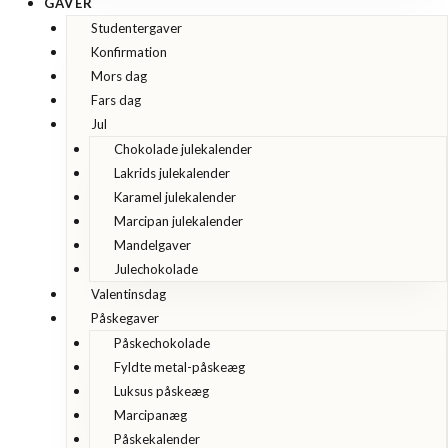
GAVER
Studentergaver
Konfirmation
Mors dag
Fars dag
Jul
Chokolade julekalender
Lakrids julekalender
Karamel julekalender
Marcipan julekalender
Mandelgaver
Julechokolade
Valentinsdag
Påskegaver
Påskechokolade
Fyldte metal-påskeæg
Luksus påskeæg
Marcipanæg
Påskekalender