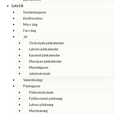
GAVER
Studentergaver
Konfirmation
Mors dag
Fars dag
Jul
Chokolade julekalender
Lakrids julekalender
Karamel julekalender
Marcipan julekalender
Mandelgaver
Julechokolade
Valentinsdag
Påskegaver
Påskechokolade
Fyldte metal-påskeæg
Luksus påskeæg
Marcipanæg