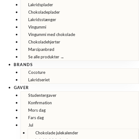
Lakridsplader
Chokoladeplader
Lakridsstænger
Vingummi
Vingummi med chokolade
Chokoladehjerter
Marcipanbrød
Se alle produkter →
BRANDS
Cocoture
Lakridseriet
GAVER
Studentergaver
Konfirmation
Mors dag
Fars dag
Jul
Chokolade julekalender