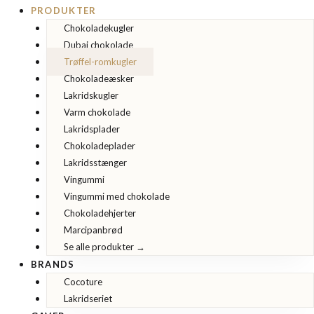
PRODUKTER
Chokoladekugler
Dubai chokolade
Trøffel-romkugler
Chokoladeæsker
Lakridskugler
Varm chokolade
Lakridsplader
Chokoladeplader
Lakridsstænger
Vingummi
Vingummi med chokolade
Chokoladehjerter
Marcipanbrød
Se alle produkter →
BRANDS
Cocoture
Lakridseriet