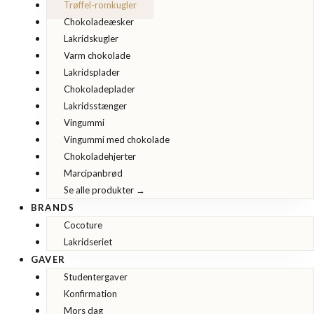
Trøffel-romkugler
Chokoladeæsker
Lakridskugler
Varm chokolade
Lakridsplader
Chokoladeplader
Lakridsstænger
Vingummi
Vingummi med chokolade
Chokoladehjerter
Marcipanbrød
Se alle produkter →
BRANDS
Cocoture
Lakridseriet
GAVER
Studentergaver
Konfirmation
Mors dag