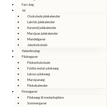
Fars dag
Jul
Chokolade julekalender
Lakrids julekalender
Karamel julekalender
Marcipan julekalender
Mandelgaver
Julechokolade
Valentinsdag
Påskegaver
Påskechokolade
Fyldte metal-påskeæg
Luksus påskeæg
Marcipanæg
Påskekalender
Firmagaver
Påskeæg til medarbejdere
Sommergaver