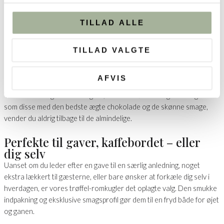
chokolade med en flydende kerne af aromatisk rom cream
karamel. En sofistikeret variant til den sande
TILLAD ALLE
chokoladeelsker.
Trøffelkugle overtrukket med hvid chokolade med lakrids og
hindbær: En forførende kombination af sød hvid chokolade,
TILLAD VALGTE
syrlig hindbær og et let lakridspift i kernen – overraskende og
harmonisk.
AFVIS
Vi kan næsten garantere dig for, at har du først smagt romkugler
som disse med den bedste ægte chokolade og de skønne smage,
vender du aldrig tilbage til de almindelige.
Perfekte til gaver, kaffebordet – eller
dig selv
Uanset om du leder efter en gave til en særlig anledning, noget
ekstra lækkert til gæsterne, eller bare ønsker at forkæle dig selv i
hverdagen, er vores trøffel-romkugler det oplagte valg. Den smukke
indpakning og eksklusive smagsprofil gør dem til en fryd både for øjet
og ganen.