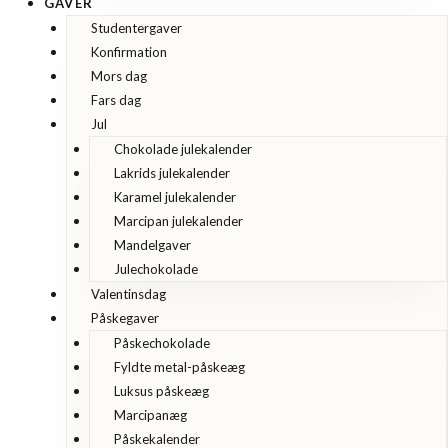
GAVER
Studentergaver
Konfirmation
Mors dag
Fars dag
Jul
Chokolade julekalender
Lakrids julekalender
Karamel julekalender
Marcipan julekalender
Mandelgaver
Julechokolade
Valentinsdag
Påskegaver
Påskechokolade
Fyldte metal-påskeæg
Luksus påskeæg
Marcipanæg
Påskekalender