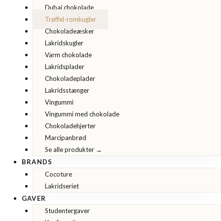
Dubai chokolade
Trøffel-romkugler
Chokoladeæsker
Lakridskugler
Varm chokolade
Lakridsplader
Chokoladeplader
Lakridsstænger
Vingummi
Vingummi med chokolade
Chokoladehjerter
Marcipanbrød
Se alle produkter →
BRANDS
Cocoture
Lakridseriet
GAVER
Studentergaver