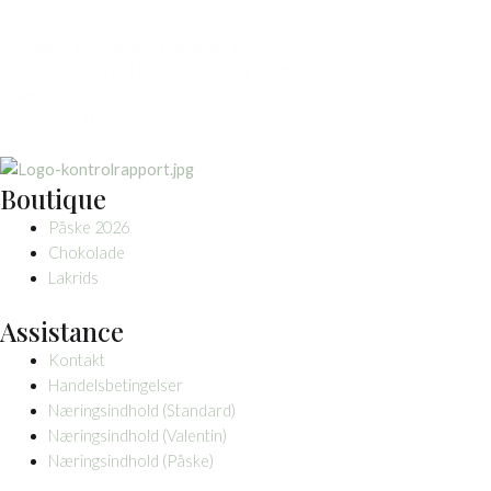
Kuratører af Danmarks fineste konfekture. En
sammensmeltning af tradition, æstetik og uforfalsket
smag.
CVR: 25391462
Boutique
Påske 2026
Chokolade
Lakrids
Assistance
Kontakt
Handelsbetingelser
Næringsindhold (Standard)
Næringsindhold (Valentin)
Næringsindhold (Påske)