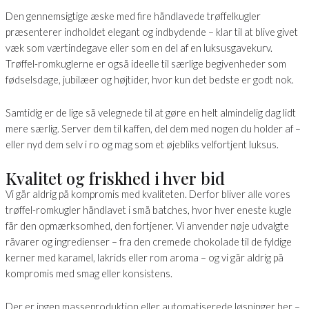
Den gennemsigtige æske med fire håndlavede trøffelkugler
præsenterer indholdet elegant og indbydende – klar til at blive givet
væk som værtindegave eller som en del af en luksusgavekurv.
Trøffel-romkuglerne er også ideelle til særlige begivenheder som
fødselsdage, jubilæer og højtider, hvor kun det bedste er godt nok.
Samtidig er de lige så velegnede til at gøre en helt almindelig dag lidt
mere særlig. Server dem til kaffen, del dem med nogen du holder af –
eller nyd dem selv i ro og mag som et øjebliks velfortjent luksus.
Kvalitet og friskhed i hver bid
Vi går aldrig på kompromis med kvaliteten. Derfor bliver alle vores
trøffel-romkugler håndlavet i små batches, hvor hver eneste kugle
får den opmærksomhed, den fortjener. Vi anvender nøje udvalgte
råvarer og ingredienser – fra den cremede chokolade til de fyldige
kerner med karamel, lakrids eller rom aroma – og vi går aldrig på
kompromis med smag eller konsistens.
Der er ingen masseproduktion eller automatiserede løsninger her –