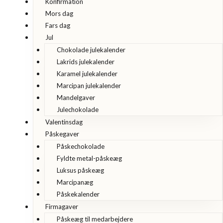
Konfirmation
Mors dag
Fars dag
Jul
Chokolade julekalender
Lakrids julekalender
Karamel julekalender
Marcipan julekalender
Mandelgaver
Julechokolade
Valentinsdag
Påskegaver
Påskechokolade
Fyldte metal-påskeæg
Luksus påskeæg
Marcipanæg
Påskekalender
Firmagaver
Påskeæg til medarbejdere