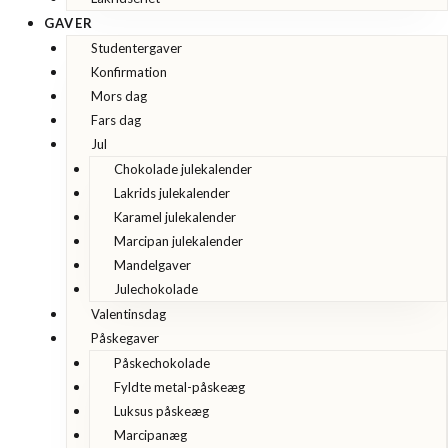
GAVER
Studentergaver
Konfirmation
Mors dag
Fars dag
Jul
Chokolade julekalender
Lakrids julekalender
Karamel julekalender
Marcipan julekalender
Mandelgaver
Julechokolade
Valentinsdag
Påskegaver
Påskechokolade
Fyldte metal-påskeæg
Luksus påskeæg
Marcipanæg