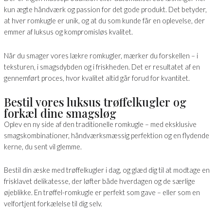
kun ægte håndværk og passion for det gode produkt. Det betyder,
at hver romkugle er unik, og at du som kunde får en oplevelse, der
emmer af luksus og kompromisløs kvalitet.
Når du smager vores lækre romkugler, mærker du forskellen – i
teksturen, i smagsdybden og i friskheden. Det er resultatet af en
gennemført proces, hvor kvalitet altid går forud for kvantitet.
Bestil vores luksus trøffelkugler og
forkæl dine smagsløg
Oplev en ny side af den traditionelle romkugle – med eksklusive
smagskombinationer, håndværksmæssig perfektion og en flydende
kerne, du sent vil glemme.
Bestil din æske med trøffelkugler i dag, og glæd dig til at modtage en
frisklavet delikatesse, der løfter både hverdagen og de særlige
øjeblikke. En trøffel-romkugle er perfekt som gave – eller som en
velfortjent forkælelse til dig selv.