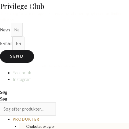
Privilege Club
Tilmeld dig for at modtage eksklusive invitationer og nyheder om limited
editions.
Navn
E-mail
SEND
© 2026 Cocoture & Co. Alle rettigheder forbeholdes.
Facebook
Instagram
Søg
Søg
PRODUKTER
Chokoladekugler