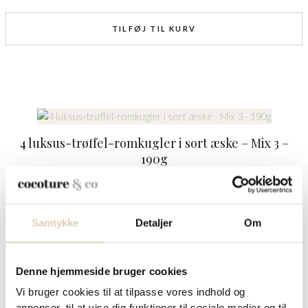
TILFØJ TIL KURV
4 luksus-trøffel-romkugler i sort æske – Mix 3 –
190g
kr.
85,00
Samtykke
Detaljer
Om
TILFØJ TIL KURV
Denne hjemmeside bruger cookies
Vi bruger cookies til at tilpasse vores indhold og
Vi producerer trøffelkuglerne i små, friske batches hver anden uge