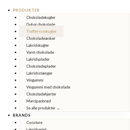
Gå
til
PRODUKTER
indholdet
Chokoladekugler
Dubai chokolade
Trøffel-romkugler
Chokoladeæsker
Lakridskugler
Varm chokolade
Lakridsplader
Chokoladeplader
Lakridsstænger
Vingummi
Vingummi med chokolade
Chokoladehjerter
Marcipanbrød
Se alle produkter →
BRANDS
Cocoture
Lakridseriet