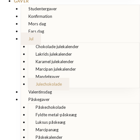
GAVER
Studentergaver
Konfirmation
Mors dag
Fars dag
Jul
Chokolade julekalender
Lakrids julekalender
Karamel julekalender
Marcipan julekalender
Mandelgaver
Julechokolade
Valentinsdag
Påskegaver
Påskechokolade
Fyldte metal-påskeæg
Luksus påskeæg
Marcipanæg
Påskekalender