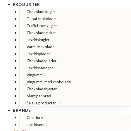
PRODUKTER
Chokoladekugler
Dubai chokolade
Trøffel-romkugler
Chokoladeæsker
Lakridskugler
Varm chokolade
Lakridsplader
Chokoladeplader
Lakridsstænger
Vingummi
Vingummi med chokolade
Chokoladehjerter
Marcipanbrød
Se alle produkter →
BRANDS
Cocoture
Lakridseriet