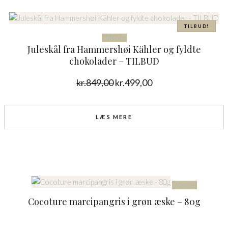
Den
Den
oprindelige
aktuelle
TILBUD!
Udsolgt
pris
pris
Juleskål fra Hammershøi Kähler og fyldte
var:
er:
chokolader – TILBUD
kr.849,00.
kr.499,00.
kr.
849,00
kr.
499,00
LÆS MERE
Udsolgt
Cocoture marcipangris i grøn æske – 80g