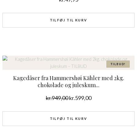
TILFØJ TIL KURV
Den
Den
oprindelige
aktuelle
TILBUD!
pris
pris
Kagedåser fra Hammershøi Kähler med 2kg.
var:
er:
chokolade og juleskum...
kr.949,00.
kr.599,00.
kr.
949,00
kr.
599,00
TILFØJ TIL KURV