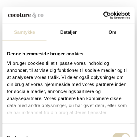
Konfektstykker i Cocoture hjerteæske – 36g
Samtykke
Detaljer
Om
kr.
49,95
Denne hjemmeside bruger cookies
Vi bruger cookies til at tilpasse vores indhold og
annoncer, til at vise dig funktioner til sociale medier og til
TILFØJ TIL KURV
at analysere vores trafik. Vi deler også oplysninger om
din brug af vores hjemmeside med vores partnere inden
for sociale medier, annonceringspartnere og
analysepartnere. Vores partnere kan kombinere disse
data med andre oplysninger, du har givet dem, eller som
de har indsamlet fra din brug af deres tjenester.
Stor gaveæske med fyldte chokolader fra
Cocoture – 440g
Samtykkevalg