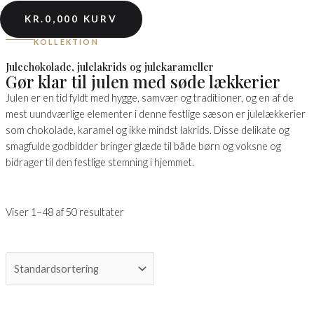
KR.
0,00
0
KURV
KOLLEKTION
Julechokolade, julelakrids og julekarameller
Gør klar til julen med søde lækkerier
Julen er en tid fyldt med hygge, samvær og traditioner, og en af de
mest uundværlige elementer i denne festlige sæson er julelækkerier
som chokolade, karamel og ikke mindst lakrids. Disse delikate og
smagfulde godbidder bringer glæde til både børn og voksne og
bidrager til den festlige stemning i hjemmet.
Viser 1–48 af 50 resultater