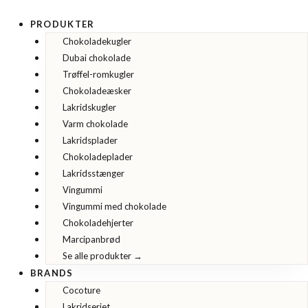
Gå
til
PRODUKTER
indholdet
Chokoladekugler
Dubai chokolade
Trøffel-romkugler
Chokoladeæsker
Lakridskugler
Varm chokolade
Lakridsplader
Chokoladeplader
Lakridsstænger
Vingummi
Vingummi med chokolade
Chokoladehjerter
Marcipanbrød
Se alle produkter →
BRANDS
Cocoture
Lakridseriet