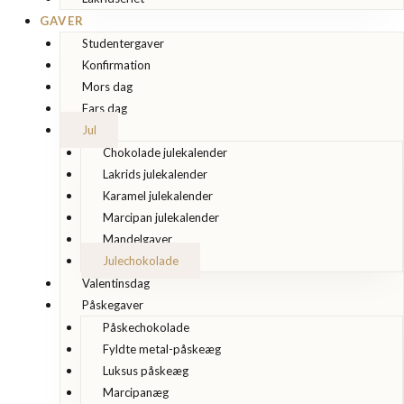
GAVER
Studentergaver
Konfirmation
Mors dag
Fars dag
Jul
Chokolade julekalender
Lakrids julekalender
Karamel julekalender
Marcipan julekalender
Mandelgaver
Julechokolade
Valentinsdag
Påskegaver
Påskechokolade
Fyldte metal-påskeæg
Luksus påskeæg
Marcipanæg