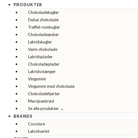
PRODUKTER
Chokoladekugler
Dubai chokolade
Trøffel-romkugler
Chokoladeæsker
Lakridskugler
Varm chokolade
Lakridsplader
Chokoladeplader
Lakridsstænger
Vingummi
Vingummi med chokolade
Chokoladehjerter
Marcipanbrød
Se alle produkter →
BRANDS
Cocoture
Lakridseriet