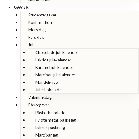
GAVER
Studentergaver
Konfirmation
Mors dag
Fars dag
Jul
Chokolade julekalender
Lakrids julekalender
Karamel julekalender
Marcipan julekalender
Mandelgaver
Julechokolade
Valentinsdag
Påskegaver
Påskechokolade
Fyldte metal-påskeæg
Luksus påskeæg
Marcipanæg