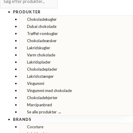
PRODUKTER
Chokoladekugler
Dubai chokolade
Trøffel-romkugler
Chokoladeæsker
Lakridskugler
Varm chokolade
Lakridsplader
Chokoladeplader
Lakridsstænger
Vingummi
Vingummi med chokolade
Chokoladehjerter
Marcipanbrød
Se alle produkter →
BRANDS
Cocoture