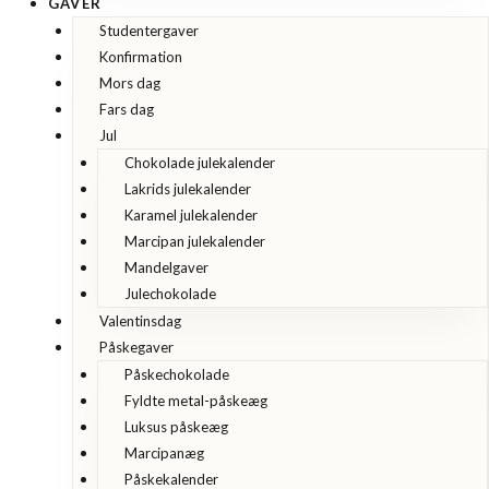
GAVER
Studentergaver
Konfirmation
Mors dag
Fars dag
Jul
Chokolade julekalender
Lakrids julekalender
Karamel julekalender
Marcipan julekalender
Mandelgaver
Julechokolade
Valentinsdag
Påskegaver
Påskechokolade
Fyldte metal-påskeæg
Luksus påskeæg
Marcipanæg
Påskekalender