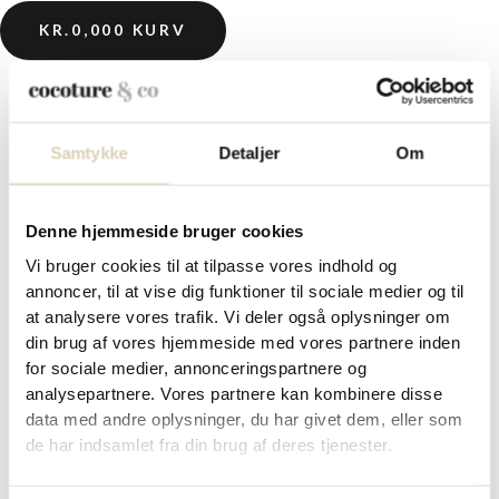
KR.
0,00
0
KURV
Forside
/
Cocoture
/ Konfektstykker i grøn Cocoture
Samtykke
Detaljer
Om
hjerteæske – 36g
Konfektstykker i grøn Cocoture
Denne hjemmeside bruger cookies
hjerteæske – 36g
Vi bruger cookies til at tilpasse vores indhold og
annoncer, til at vise dig funktioner til sociale medier og til
at analysere vores trafik. Vi deler også oplysninger om
din brug af vores hjemmeside med vores partnere inden
kr.
49,95
for sociale medier, annonceringspartnere og
analysepartnere. Vores partnere kan kombinere disse
Et dejligt mix af 4 stk. marcipanstykker med forskellige smage.
data med andre oplysninger, du har givet dem, eller som
Almindelig marcipan med mørk chokolade, marcipan med mørk
de har indsamlet fra din brug af deres tjenester.
chokolade og kiwi smag, marcipan med hvid chokolade og
jordbærsmag og marcipan med dolce chokolade og