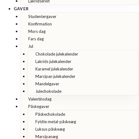
Lakridseriet
GAVER
Studentergaver
Konfirmation
Mors dag
Fars dag
Jul
Chokolade julekalender
Lakrids julekalender
Karamel julekalender
Marcipan julekalender
Mandelgaver
Julechokolade
Valentinsdag
Påskegaver
Påskechokolade
Fyldte metal-påskeæg
Luksus påskeæg
Marcipanæg