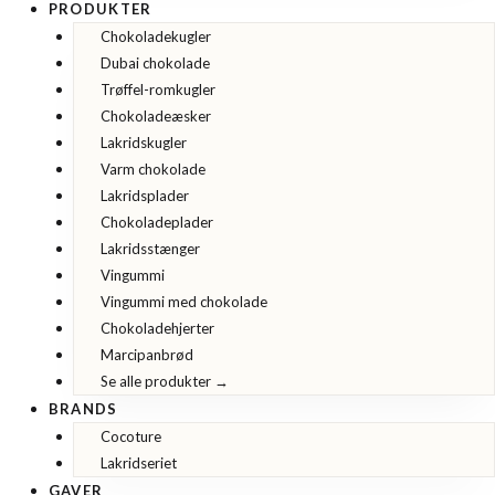
PRODUKTER
Chokoladekugler
Dubai chokolade
Trøffel-romkugler
Chokoladeæsker
Lakridskugler
Varm chokolade
Lakridsplader
Chokoladeplader
Lakridsstænger
Vingummi
Vingummi med chokolade
Chokoladehjerter
Marcipanbrød
Se alle produkter →
BRANDS
Cocoture
Lakridseriet
GAVER