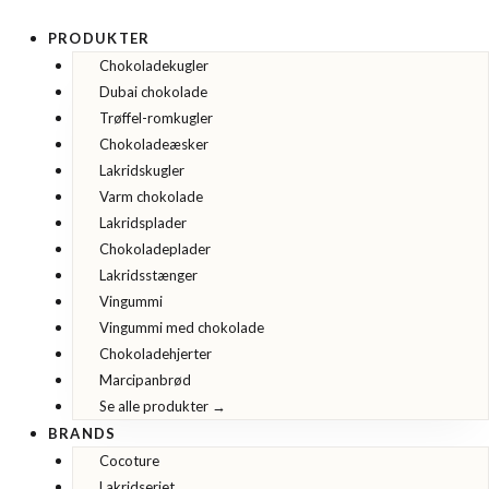
Konfektstykker
Gå
i
til
grøn
PRODUKTER
Cocoture
indholdet
Chokoladekugler
hjerteæske
-
Dubai chokolade
36g
antal
Trøffel-romkugler
Chokoladeæsker
Lakridskugler
Varm chokolade
Lakridsplader
Chokoladeplader
Lakridsstænger
Vingummi
Vingummi med chokolade
Chokoladehjerter
Marcipanbrød
Se alle produkter →
BRANDS
Cocoture
Lakridseriet