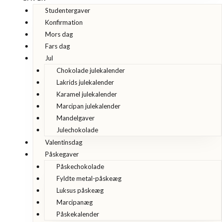
Studentergaver
Konfirmation
Mors dag
Fars dag
Jul
Chokolade julekalender
Lakrids julekalender
Karamel julekalender
Marcipan julekalender
Mandelgaver
Julechokolade
Valentinsdag
Påskegaver
Påskechokolade
Fyldte metal-påskeæg
Luksus påskeæg
Marcipanæg
Påskekalender