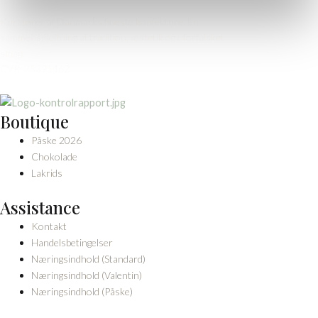
Kuratører af Danmarks fineste konfekture. En
sammensmeltning af tradition, æstetik og uforfalsket
smag.
CVR: 25391462
Boutique
Påske 2026
Chokolade
Lakrids
Assistance
Kontakt
Handelsbetingelser
Næringsindhold (Standard)
Næringsindhold (Valentin)
Næringsindhold (Påske)