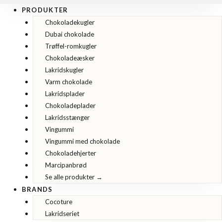
PRODUKTER
Chokoladekugler
Dubai chokolade
Trøffel-romkugler
Chokoladeæsker
Lakridskugler
Varm chokolade
Lakridsplader
Chokoladeplader
Lakridsstænger
Vingummi
Vingummi med chokolade
Chokoladehjerter
Marcipanbrød
Se alle produkter →
BRANDS
Cocoture
Lakridseriet