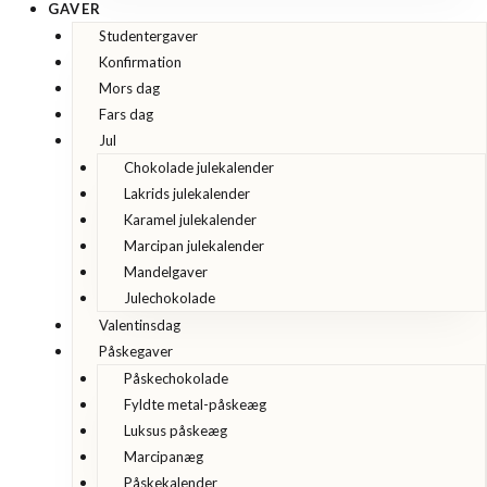
GAVER
Studentergaver
Konfirmation
Mors dag
Fars dag
Jul
Chokolade julekalender
Lakrids julekalender
Karamel julekalender
Marcipan julekalender
Mandelgaver
Julechokolade
Valentinsdag
Påskegaver
Påskechokolade
Fyldte metal-påskeæg
Luksus påskeæg
Marcipanæg
Påskekalender