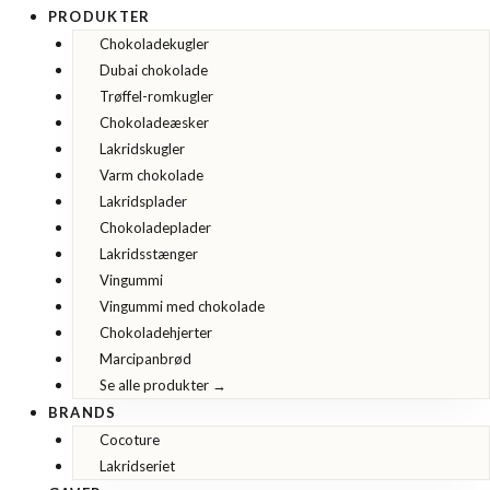
PRODUKTER
Chokoladekugler
Dubai chokolade
Trøffel-romkugler
Chokoladeæsker
Lakridskugler
Varm chokolade
Lakridsplader
Chokoladeplader
Lakridsstænger
Vingummi
Vingummi med chokolade
Chokoladehjerter
Marcipanbrød
Se alle produkter →
BRANDS
Cocoture
Lakridseriet