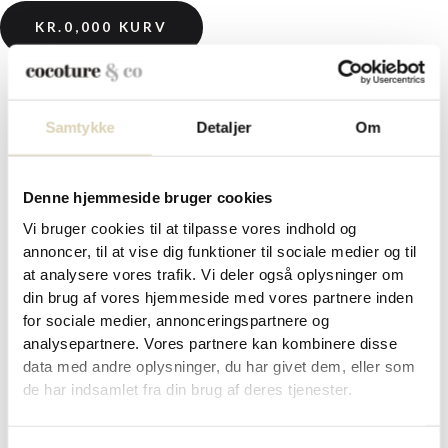
KR.
0,00
0
KURV
Samtykke
Detaljer
Om
Forside
/
Cocoture
/ 49 stykker fyldte chokolader i sort
Cocoture æske – 440g
Denne hjemmeside bruger cookies
49 stykker fyldte chokolader i
Vi bruger cookies til at tilpasse vores indhold og
sort Cocoture æske – 440g
annoncer, til at vise dig funktioner til sociale medier og til
at analysere vores trafik. Vi deler også oplysninger om
din brug af vores hjemmeside med vores partnere inden
for sociale medier, annonceringspartnere og
kr.
479,00
analysepartnere. Vores partnere kan kombinere disse
data med andre oplysninger, du har givet dem, eller som
Et lækkert mix af hele 49 stykker fyldte chokolader med et bredt
de har indsamlet fra din brug af deres tjenester.
udvalg af forskellige smage og fyldninger samt
konfektstykker/marcipanstykker med både mørk, fløde og hvid