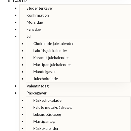
GAVER
Studentergaver
Konfirmation
Mors dag
Fars dag
Jul
Chokolade julekalender
Lakrids julekalender
Karamel julekalender
Marcipan julekalender
Mandelgaver
Julechokolade
Valentinsdag
Påskegaver
Påskechokolade
Fyldte metal-påskeæg
Luksus påskeæg
Marcipanæg
Påskekalender