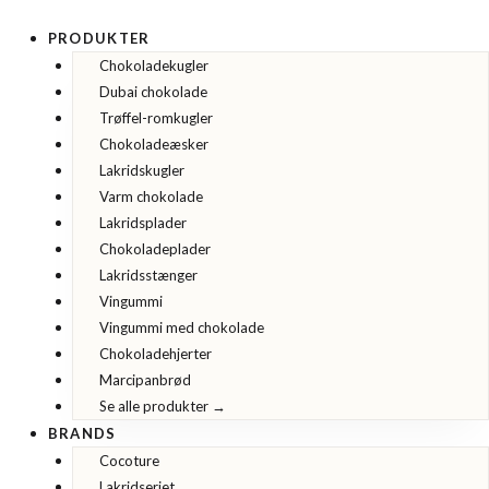
49
Gå
stykker
til
fyldte
PRODUKTER
chokolader
indholdet
Chokoladekugler
i
sort
Dubai chokolade
Cocoture
æske
Trøffel-romkugler
-
440g
Chokoladeæsker
antal
Lakridskugler
Varm chokolade
Lakridsplader
Chokoladeplader
Lakridsstænger
Vingummi
Vingummi med chokolade
Chokoladehjerter
Marcipanbrød
Se alle produkter →
BRANDS
Cocoture
Lakridseriet