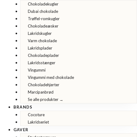
Chokoladekugler
Dubai chokolade
Trøffel-romkugler
Chokoladeæsker
Lakridskugler
Varm chokolade
Lakridsplader
Chokoladeplader
Lakridsstænger
Vingummi
Vingummi med chokolade
Chokoladehjerter
Marcipanbrød
Se alle produkter →
BRANDS
Cocoture
Lakridseriet
GAVER