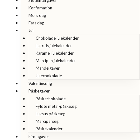
Studentergaver
Konfirmation
Mors dag
Fars dag
Jul
Chokolade julekalender
Lakrids julekalender
Karamel julekalender
Marcipan julekalender
Mandelgaver
Julechokolade
Valentinsdag
Påskegaver
Påskechokolade
Fyldte metal-påskeæg
Luksus påskeæg
Marcipanæg
Påskekalender
Firmagaver