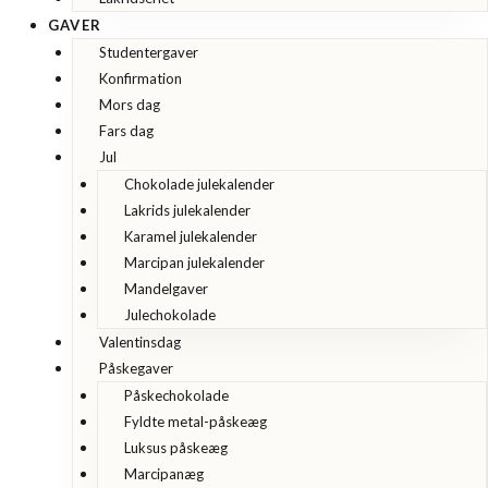
GAVER
Studentergaver
Konfirmation
Mors dag
Fars dag
Jul
Chokolade julekalender
Lakrids julekalender
Karamel julekalender
Marcipan julekalender
Mandelgaver
Julechokolade
Valentinsdag
Påskegaver
Påskechokolade
Fyldte metal-påskeæg
Luksus påskeæg
Marcipanæg