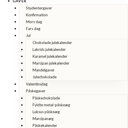
GAVER
Studentergaver
Konfirmation
Mors dag
Fars dag
Jul
Chokolade julekalender
Lakrids julekalender
Karamel julekalender
Marcipan julekalender
Mandelgaver
Julechokolade
Valentinsdag
Påskegaver
Påskechokolade
Fyldte metal-påskeæg
Luksus påskeæg
Marcipanæg
Påskekalender