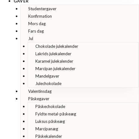
GAVER
Studentergaver
Konfirmation
Mors dag
Fars dag
Jul
Chokolade julekalender
Lakrids julekalender
Karamel julekalender
Marcipan julekalender
Mandelgaver
Julechokolade
Valentinsdag
Påskegaver
Påskechokolade
Fyldte metal-påskeæg
Luksus påskeæg
Marcipanæg
Påskekalender