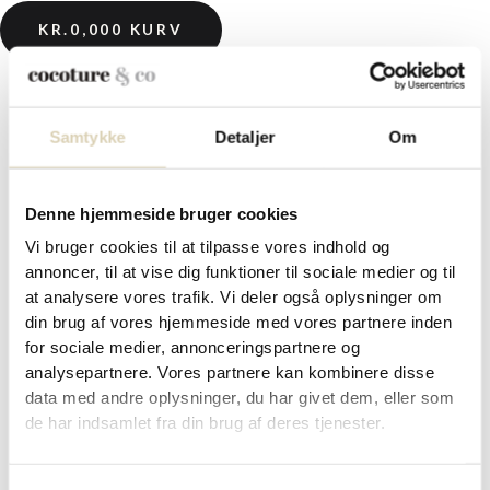
KR.
0,00
0
KURV
Samtykke
Detaljer
Om
Forside
/
Cocoture
/ 10 x 2 stk. – Varm chokolade med
skumfiduser fra Cocoture
Denne hjemmeside bruger cookies
10 x 2 stk. – Varm chokolade med
Vi bruger cookies til at tilpasse vores indhold og
skumfiduser fra Cocoture
annoncer, til at vise dig funktioner til sociale medier og til
at analysere vores trafik. Vi deler også oplysninger om
din brug af vores hjemmeside med vores partnere inden
for sociale medier, annonceringspartnere og
kr. 260,00
analysepartnere. Vores partnere kan kombinere disse
data med andre oplysninger, du har givet dem, eller som
10 x 2 stk. chokosticks med flødechokolade og små
de har indsamlet fra din brug af deres tjenester.
skumfiduser. Leveret i Cocoture pose med 2 stk. pr. pose. 59g pr.
pose.