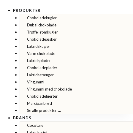
10
Gå
x
til
2
PRODUKTER
stk.
indholdet
Chokoladekugler
-
Varm
Dubai chokolade
chokolade
med
Trøffel-romkugler
skumfiduser
fra
Chokoladeæsker
Cocoture
Lakridskugler
antal
Varm chokolade
Lakridsplader
Chokoladeplader
Lakridsstænger
Vingummi
Vingummi med chokolade
Chokoladehjerter
Marcipanbrød
Se alle produkter →
BRANDS
Cocoture
Lakridseriet