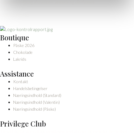
sammensmeltning af tradition, æstetik og uforfalsket
smag.
CVR: 25391462
Boutique
Påske 2026
Chokolade
Lakrids
Assistance
Kontakt
Handelsbetingelser
Næringsindhold (Standard)
Næringsindhold (Valentin)
Næringsindhold (Påske)
Privilege Club
Tilmeld dig for at modtage eksklusive invitationer og nyheder om limited