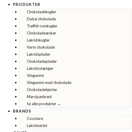
PRODUKTER
Chokoladekugler
Dubai chokolade
Trøffel-romkugler
Chokoladeæsker
Lakridskugler
Varm chokolade
Lakridsplader
Chokoladeplader
Lakridsstænger
Vingummi
Vingummi med chokolade
Chokoladehjerter
Marcipanbrød
Se alle produkter →
BRANDS
Cocoture
Lakridseriet