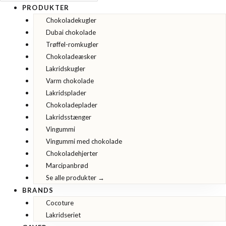
PRODUKTER
Chokoladekugler
Dubai chokolade
Trøffel-romkugler
Chokoladeæsker
Lakridskugler
Varm chokolade
Lakridsplader
Chokoladeplader
Lakridsstænger
Vingummi
Vingummi med chokolade
Chokoladehjerter
Marcipanbrød
Se alle produkter →
BRANDS
Cocoture
Lakridseriet