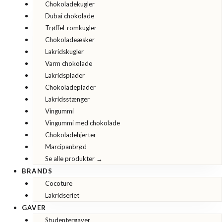
Chokoladekugler
Dubai chokolade
Trøffel-romkugler
Chokoladeæsker
Lakridskugler
Varm chokolade
Lakridsplader
Chokoladeplader
Lakridsstænger
Vingummi
Vingummi med chokolade
Chokoladehjerter
Marcipanbrød
Se alle produkter →
BRANDS
Cocoture
Lakridseriet
GAVER
Studentergaver