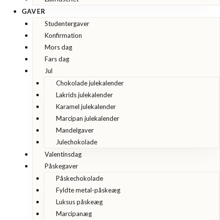
GAVER
Studentergaver
Konfirmation
Mors dag
Fars dag
Jul
Chokolade julekalender
Lakrids julekalender
Karamel julekalender
Marcipan julekalender
Mandelgaver
Julechokolade
Valentinsdag
Påskegaver
Påskechokolade
Fyldte metal-påskeæg
Luksus påskeæg
Marcipanæg