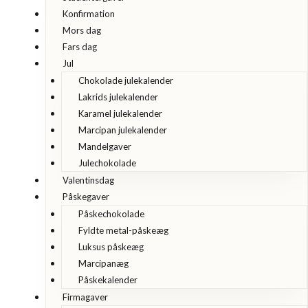
Konfirmation
Mors dag
Fars dag
Jul
Chokolade julekalender
Lakrids julekalender
Karamel julekalender
Marcipan julekalender
Mandelgaver
Julechokolade
Valentinsdag
Påskegaver
Påskechokolade
Fyldte metal-påskeæg
Luksus påskeæg
Marcipanæg
Påskekalender
Firmagaver