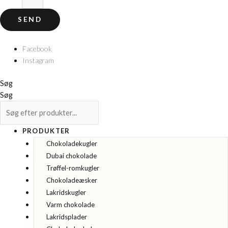
SEND
© 2026 Cocoture & Co. Alle rettigheder forbeholdes.
Facebook
Instagram
Søg
Søg
PRODUKTER
Chokoladekugler
Dubai chokolade
Trøffel-romkugler
Chokoladeæsker
Lakridskugler
Varm chokolade
Lakridsplader