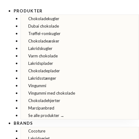
Gå
til
PRODUKTER
indholdet
Chokoladekugler
Dubai chokolade
Trøffel-romkugler
Chokoladeæsker
Lakridskugler
Varm chokolade
Lakridsplader
Chokoladeplader
Lakridsstænger
Vingummi
Vingummi med chokolade
Chokoladehjerter
Marcipanbrød
Se alle produkter →
BRANDS
Cocoture
Lakridseriet