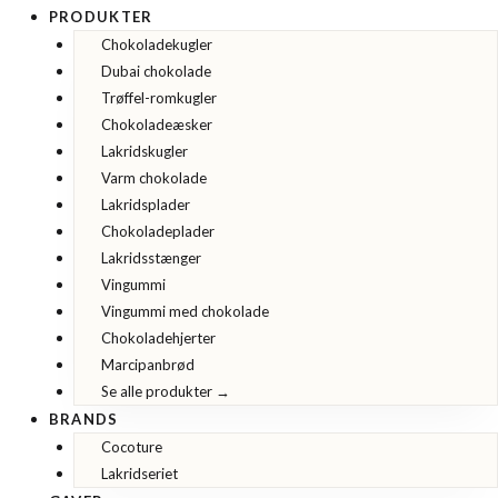
PRODUKTER
Chokoladekugler
Dubai chokolade
Trøffel-romkugler
Chokoladeæsker
Lakridskugler
Varm chokolade
Lakridsplader
Chokoladeplader
Lakridsstænger
Vingummi
Vingummi med chokolade
Chokoladehjerter
Marcipanbrød
Se alle produkter →
BRANDS
Cocoture
Lakridseriet