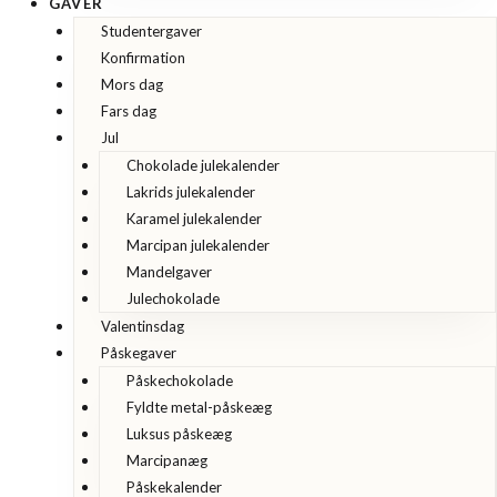
GAVER
Studentergaver
Konfirmation
Mors dag
Fars dag
Jul
Chokolade julekalender
Lakrids julekalender
Karamel julekalender
Marcipan julekalender
Mandelgaver
Julechokolade
Valentinsdag
Påskegaver
Påskechokolade
Fyldte metal-påskeæg
Luksus påskeæg
Marcipanæg
Påskekalender