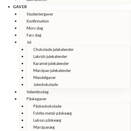
GAVER
Studentergaver
Konfirmation
Mors dag
Fars dag
Jul
Chokolade julekalender
Lakrids julekalender
Karamel julekalender
Marcipan julekalender
Mandelgaver
Julechokolade
Valentinsdag
Påskegaver
Påskechokolade
Fyldte metal-påskeæg
Luksus påskeæg
Marcipanæg