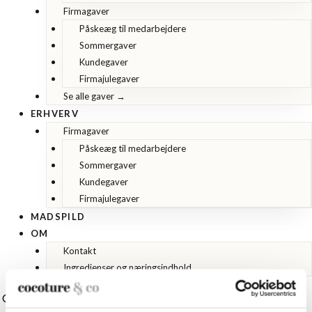
Firmagaver
Påskeæg til medarbejdere
Sommergaver
Kundegaver
Firmajulegaver
Se alle gaver →
ERHVERV
Firmagaver
Påskeæg til medarbejdere
Sommergaver
Kundegaver
Firmajulegaver
MADSPILD
OM
Kontakt
Ingredienser og næringsindhold