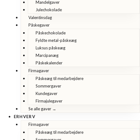
Mandelgaver
Julechokolade
Valentinsdag
Påskegaver
Påskechokolade
Fyldte metal-påskeæg
Luksus påskeæg
Marcipanæg
Påskekalender
Firmagaver
Påskeæg til medarbejdere
Sommergaver
Kundegaver
Firmajulegaver
Se alle gaver →
ERHVERV
Firmagaver
Påskeæg til medarbejdere
Sommergaver