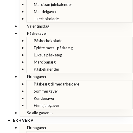
Marcipan julekalender
Mandelgaver
Julechokolade
Valentinsdag
Påskegaver
Påskechokolade
Fyldte metal-påskeæg
Luksus påskeæg
Marcipanæg
Påskekalender
Firmagaver
Påskeæg til medarbejdere
Sommergaver
Kundegaver
Firmajulegaver
Se alle gaver →
ERHVERV
Firmagaver