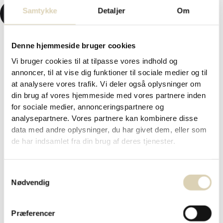
Samtykke
Detaljer
Om
KR.
0,00
0
KURV
Denne hjemmeside bruger cookies
Vi bruger cookies til at tilpasse vores indhold og
Forside
/
Påskechokolade og påskegaver 2026
/ Påskegave
annoncer, til at vise dig funktioner til sociale medier og til
med fyldte chokoladeæg, marcipanæg og folieæg – 480g
at analysere vores trafik. Vi deler også oplysninger om
Påskegave med fyldte
din brug af vores hjemmeside med vores partnere inden
chokoladeæg, marcipanæg og
for sociale medier, annonceringspartnere og
analysepartnere. Vores partnere kan kombinere disse
folieæg – 480g
data med andre oplysninger, du har givet dem, eller som
de har indsamlet fra din brug af deres tjenester.
Samtykkevalg
kr.
299,00
Nødvendig
VARENR. 0310658
Ikke på lager
Præferencer