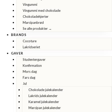
Vingummi
Vingummi med chokolade
Chokoladehjerter
Marcipanbrød
Se alle produkter →
BRANDS
Cocoture
Lakridseriet
GAVER
Studentergaver
Konfirmation
Mors dag
Fars dag
Jul
Chokolade julekalender
Lakrids julekalender
Karamel julekalender
Marcipan julekalender