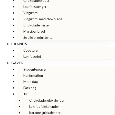
Chokoladeplader
Lakridsstænger
Vingummi
Vingummi med chokolade
Chokoladehjerter
Marcipanbrød
Se alle produkter →
BRANDS
Cocoture
Lakridseriet
GAVER
Studentergaver
Konfirmation
Mors dag
Fars dag
Jul
Chokolade julekalender
Lakrids julekalender
Karamel julekalender