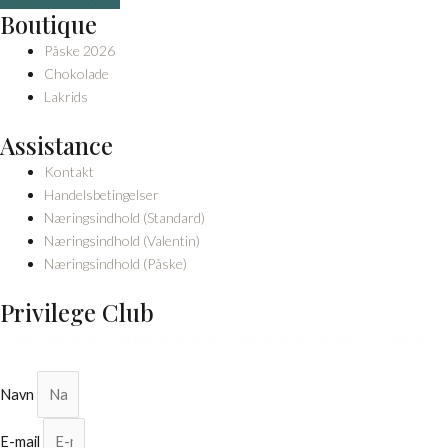
Boutique
Påske 2026
Chokolade
Lakrids
Assistance
Kontakt
Handelsbetingelser
Næringsindhold (Standard)
Næringsindhold (Valentin)
Næringsindhold (Påske)
Privilege Club
Tilmeld dig for at modtage eksklusive invitationer og nyheder om limited
editions.
Navn
E-mail