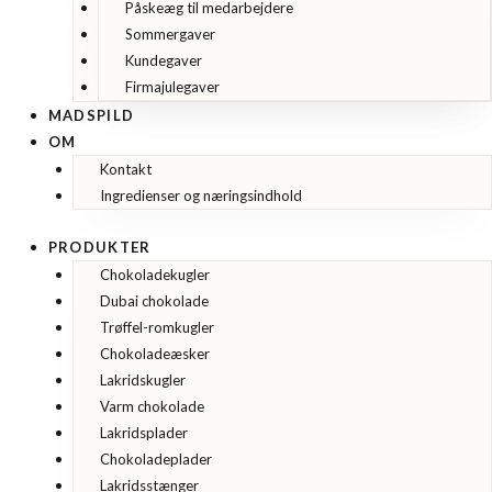
Påskeæg til medarbejdere
Sommergaver
Kundegaver
Firmajulegaver
MADSPILD
OM
Kontakt
Ingredienser og næringsindhold
PRODUKTER
Chokoladekugler
Dubai chokolade
Trøffel-romkugler
Chokoladeæsker
Lakridskugler
Varm chokolade
Lakridsplader
Chokoladeplader
Lakridsstænger