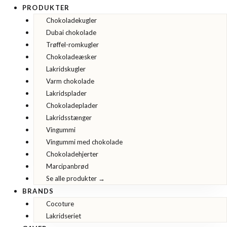
PRODUKTER
Chokoladekugler
Dubai chokolade
Trøffel-romkugler
Chokoladeæsker
Lakridskugler
Varm chokolade
Lakridsplader
Chokoladeplader
Lakridsstænger
Vingummi
Vingummi med chokolade
Chokoladehjerter
Marcipanbrød
Se alle produkter →
BRANDS
Cocoture
Lakridseriet