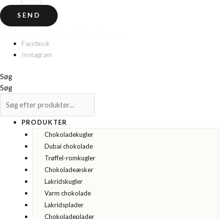
SEND
© 2026 Cocoture & Co. Alle rettigheder forbeholdes.
Facebook
Instagram
Søg
Søg
PRODUKTER
Chokoladekugler
Dubai chokolade
Trøffel-romkugler
Chokoladeæsker
Lakridskugler
Varm chokolade
Lakridsplader
Chokoladeplader