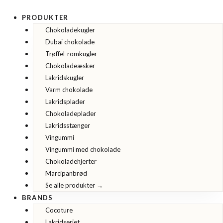
Gå
til
PRODUKTER
indholdet
Chokoladekugler
Dubai chokolade
Trøffel-romkugler
Chokoladeæsker
Lakridskugler
Varm chokolade
Lakridsplader
Chokoladeplader
Lakridsstænger
Vingummi
Vingummi med chokolade
Chokoladehjerter
Marcipanbrød
Se alle produkter →
BRANDS
Cocoture
Lakridseriet