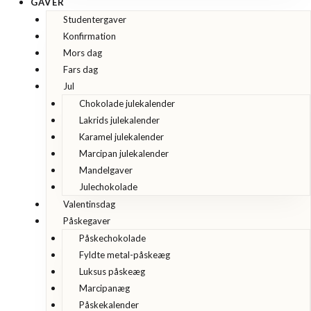
GAVER
Studentergaver
Konfirmation
Mors dag
Fars dag
Jul
Chokolade julekalender
Lakrids julekalender
Karamel julekalender
Marcipan julekalender
Mandelgaver
Julechokolade
Valentinsdag
Påskegaver
Påskechokolade
Fyldte metal-påskeæg
Luksus påskeæg
Marcipanæg
Påskekalender