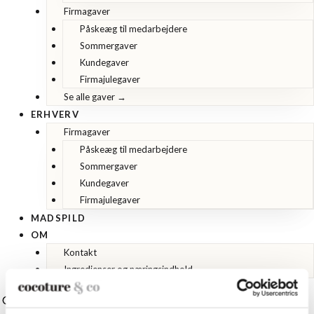
Firmagaver
Påskeæg til medarbejdere
Sommergaver
Kundegaver
Firmajulegaver
Se alle gaver →
ERHVERV
Firmagaver
Påskeæg til medarbejdere
Sommergaver
Kundegaver
Firmajulegaver
MADSPILD
OM
Kontakt
Ingredienser og næringsindhold