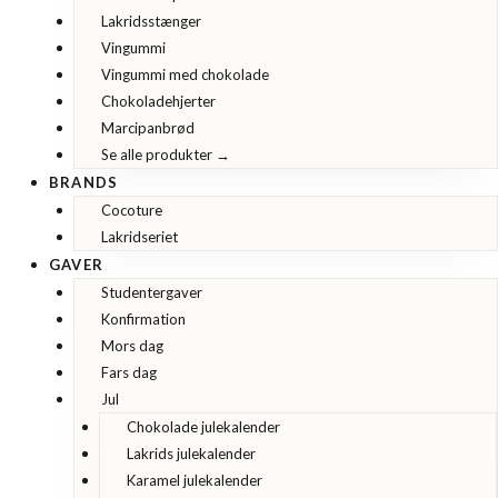
Lakridsstænger
Vingummi
Vingummi med chokolade
Chokoladehjerter
Marcipanbrød
Se alle produkter →
BRANDS
Cocoture
Lakridseriet
GAVER
Studentergaver
Konfirmation
Mors dag
Fars dag
Jul
Chokolade julekalender
Lakrids julekalender
Karamel julekalender