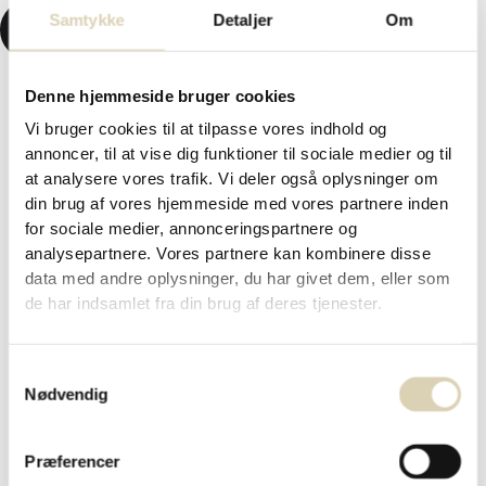
Samtykke
Detaljer
Om
KR.
0,00
0
KURV
Denne hjemmeside bruger cookies
Vi bruger cookies til at tilpasse vores indhold og
Forside
/
Påskechokolade og påskegaver 2026
/ Påskegave
annoncer, til at vise dig funktioner til sociale medier og til
med marcipanæg, hvid chokolade og fylde chokoladeæg – ca.
at analysere vores trafik. Vi deler også oplysninger om
374g
din brug af vores hjemmeside med vores partnere inden
Påskegave med marcipanæg,
for sociale medier, annonceringspartnere og
analysepartnere. Vores partnere kan kombinere disse
hvid chokolade og fylde
data med andre oplysninger, du har givet dem, eller som
chokoladeæg – ca. 374g
de har indsamlet fra din brug af deres tjenester.
Samtykkevalg
Nødvendig
kr.
329,00
VARENR. 0310657
Præferencer
Ikke på lager