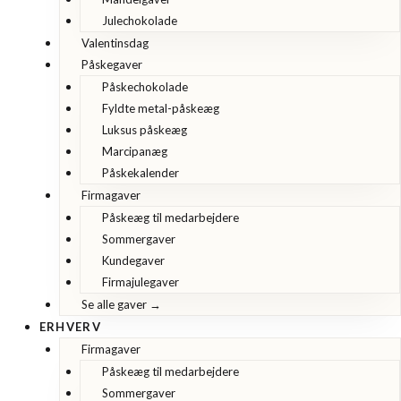
Julechokolade
Valentinsdag
Påskegaver
Påskechokolade
Fyldte metal-påskeæg
Luksus påskeæg
Marcipanæg
Påskekalender
Firmagaver
Påskeæg til medarbejdere
Sommergaver
Kundegaver
Firmajulegaver
Se alle gaver →
ERHVERV
Firmagaver
Påskeæg til medarbejdere
Sommergaver