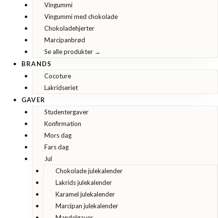
Vingummi
Vingummi med chokolade
Chokoladehjerter
Marcipanbrød
Se alle produkter →
BRANDS
Cocoture
Lakridseriet
GAVER
Studentergaver
Konfirmation
Mors dag
Fars dag
Jul
Chokolade julekalender
Lakrids julekalender
Karamel julekalender
Marcipan julekalender
Mandelgaver