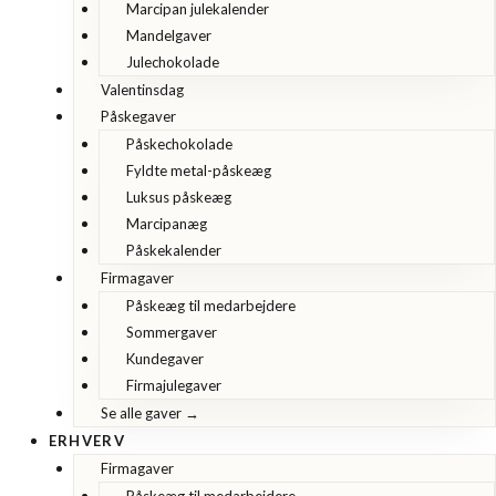
Marcipan julekalender
Mandelgaver
Julechokolade
Valentinsdag
Påskegaver
Påskechokolade
Fyldte metal-påskeæg
Luksus påskeæg
Marcipanæg
Påskekalender
Firmagaver
Påskeæg til medarbejdere
Sommergaver
Kundegaver
Firmajulegaver
Se alle gaver →
ERHVERV
Firmagaver
Påskeæg til medarbejdere