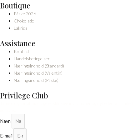
Boutique
Påske 2026
Chokolade
Lakrids
Assistance
Kontakt
Handelsbetingelser
Næringsindhold (Standard)
Næringsindhold (Valentin)
Næringsindhold (Påske)
Privilege Club
Tilmeld dig for at modtage eksklusive invitationer og nyheder om limited
editions.
Navn
E-mail