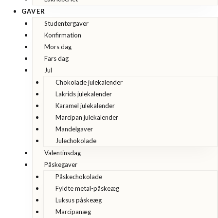
GAVER
Studentergaver
Konfirmation
Mors dag
Fars dag
Jul
Chokolade julekalender
Lakrids julekalender
Karamel julekalender
Marcipan julekalender
Mandelgaver
Julechokolade
Valentinsdag
Påskegaver
Påskechokolade
Fyldte metal-påskeæg
Luksus påskeæg
Marcipanæg