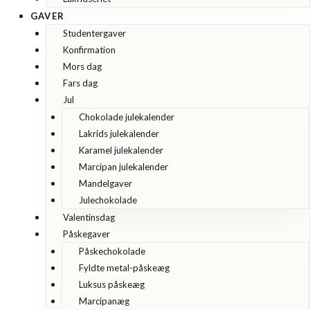
GAVER
Studentergaver
Konfirmation
Mors dag
Fars dag
Jul
Chokolade julekalender
Lakrids julekalender
Karamel julekalender
Marcipan julekalender
Mandelgaver
Julechokolade
Valentinsdag
Påskegaver
Påskechokolade
Fyldte metal-påskeæg
Luksus påskeæg
Marcipanæg