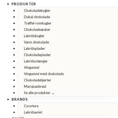
PRODUKTER
Chokoladekugler
Dubai chokolade
Trøffel-romkugler
Chokoladeæsker
Lakridskugler
Varm chokolade
Lakridsplader
Chokoladeplader
Lakridsstænger
Vingummi
Vingummi med chokolade
Chokoladehjerter
Marcipanbrød
Se alle produkter →
BRANDS
Cocoture
Lakridseriet