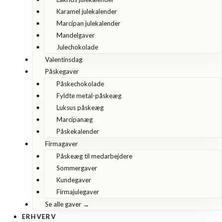
Karamel julekalender
Marcipan julekalender
Mandelgaver
Julechokolade
Valentinsdag
Påskegaver
Påskechokolade
Fyldte metal-påskeæg
Luksus påskeæg
Marcipanæg
Påskekalender
Firmagaver
Påskeæg til medarbejdere
Sommergaver
Kundegaver
Firmajulegaver
Se alle gaver →
ERHVERV