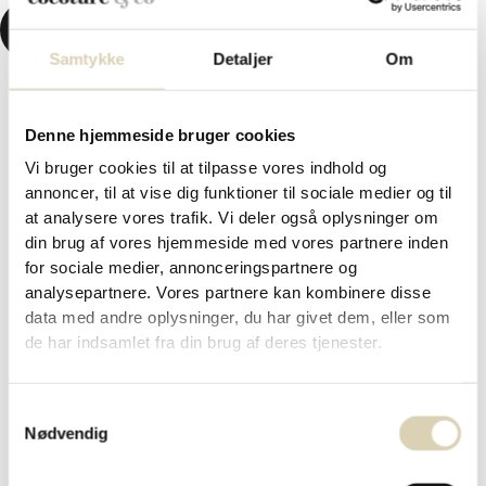
KR.
0,00
0
KURV
Samtykke
Detaljer
Om
Denne hjemmeside bruger cookies
Forside
/
Påskechokolade og påskegaver 2026
/ Påske
Vi bruger cookies til at tilpasse vores indhold og
flødechokolade-plade fra Cocoture – passer godt til børn –
annoncer, til at vise dig funktioner til sociale medier og til
55g
Påske flødechokolade-plade fra
at analysere vores trafik. Vi deler også oplysninger om
din brug af vores hjemmeside med vores partnere inden
Cocoture – passer godt til børn
for sociale medier, annonceringspartnere og
analysepartnere. Vores partnere kan kombinere disse
– 55g
data med andre oplysninger, du har givet dem, eller som
de har indsamlet fra din brug af deres tjenester.
kr.
37,95
Samtykkevalg
Nødvendig
En sød påske flødechokolade-plade med smarties på toppen.
Leveret i et Cocoture påskeomslag. 55g