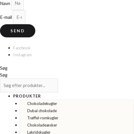
Navn
E-mail
SEND
© 2026 Cocoture & Co. Alle rettigheder forbeholdes.
Facebook
Instagram
Søg
Søg
PRODUKTER
Chokoladekugler
Dubai chokolade
Trøffel-romkugler
Chokoladeæsker
Lakridskugler