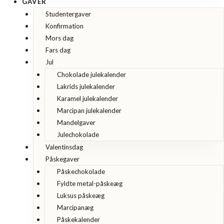
GAVER
Studentergaver
Konfirmation
Mors dag
Fars dag
Jul
Chokolade julekalender
Lakrids julekalender
Karamel julekalender
Marcipan julekalender
Mandelgaver
Julechokolade
Valentinsdag
Påskegaver
Påskechokolade
Fyldte metal-påskeæg
Luksus påskeæg
Marcipanæg
Påskekalender