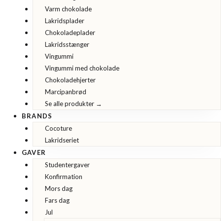
Varm chokolade
Lakridsplader
Chokoladeplader
Lakridsstænger
Vingummi
Vingummi med chokolade
Chokoladehjerter
Marcipanbrød
Se alle produkter →
BRANDS
Cocoture
Lakridseriet
GAVER
Studentergaver
Konfirmation
Mors dag
Fars dag
Jul