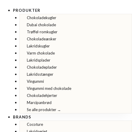
Gå
til
PRODUKTER
indholdet
Chokoladekugler
Dubai chokolade
Trøffel-romkugler
Chokoladeæsker
Lakridskugler
Varm chokolade
Lakridsplader
Chokoladeplader
Lakridsstænger
Vingummi
Vingummi med chokolade
Chokoladehjerter
Marcipanbrød
Se alle produkter →
BRANDS
Cocoture
Lakridseriet