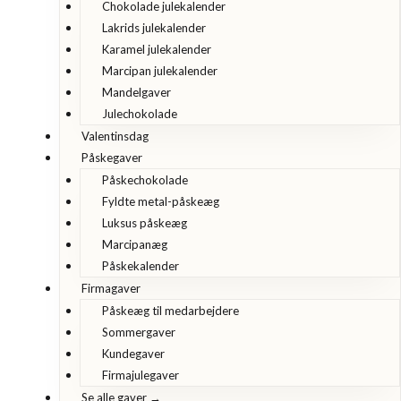
Chokolade julekalender
Lakrids julekalender
Karamel julekalender
Marcipan julekalender
Mandelgaver
Julechokolade
Valentinsdag
Påskegaver
Påskechokolade
Fyldte metal-påskeæg
Luksus påskeæg
Marcipanæg
Påskekalender
Firmagaver
Påskeæg til medarbejdere
Sommergaver
Kundegaver
Firmajulegaver
Se alle gaver →