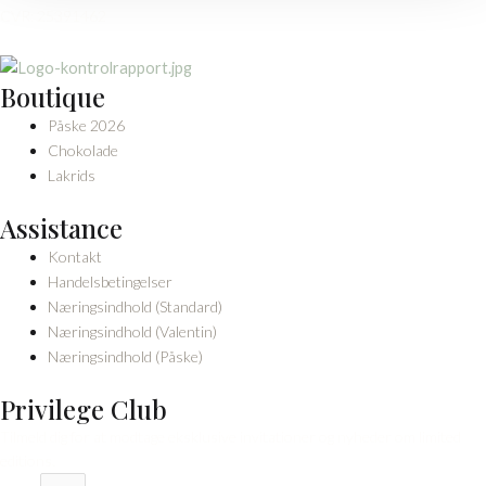
CVR: 25391462
Boutique
Påske 2026
Chokolade
Lakrids
Assistance
Kontakt
Handelsbetingelser
Næringsindhold (Standard)
Næringsindhold (Valentin)
Næringsindhold (Påske)
Privilege Club
Tilmeld dig for at modtage eksklusive invitationer og nyheder om limited
editions.