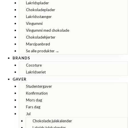
Lakridsplader
Chokoladeplader
Lakridsstænger
Vingummi
Vingummi med chokolade
Chokoladehjerter
Marcipanbrød
Se alle produkter →
BRANDS
Cocoture
Lakridseriet
GAVER
Studentergaver
Konfirmation
Mors dag
Fars dag
Jul
Chokolade julekalender
Lakrids julekalender