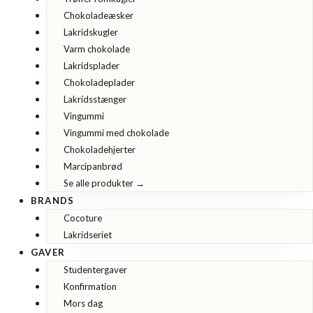
Chokoladeæsker
Lakridskugler
Varm chokolade
Lakridsplader
Chokoladeplader
Lakridsstænger
Vingummi
Vingummi med chokolade
Chokoladehjerter
Marcipanbrød
Se alle produkter →
BRANDS
Cocoture
Lakridseriet
GAVER
Studentergaver
Konfirmation
Mors dag