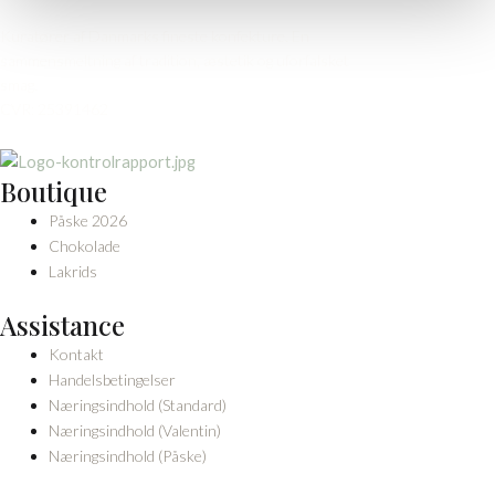
Kuratører af Danmarks fineste konfekture. En
sammensmeltning af tradition, æstetik og uforfalsket
smag.
CVR: 25391462
Boutique
Påske 2026
Chokolade
Lakrids
Assistance
Kontakt
Handelsbetingelser
Næringsindhold (Standard)
Næringsindhold (Valentin)
Næringsindhold (Påske)