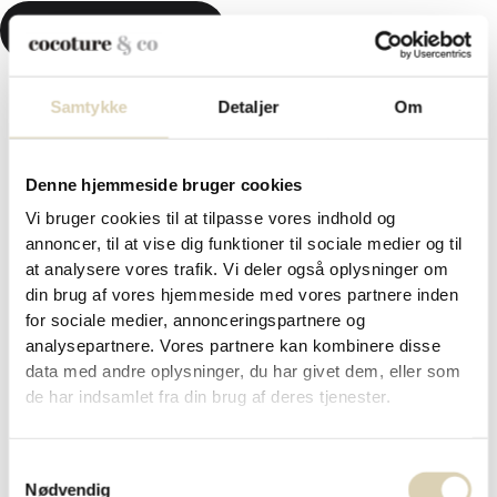
KR.
0,00
0
KURV
Samtykke
Detaljer
Om
Forside
/
Påskechokolade og påskegaver 2026
/ Marcipanæg
og fyldte chokoladeæg i lyserødt Cocoture gaverør med
Denne hjemmeside bruger cookies
blomster og sløjfe – 162g
Vi bruger cookies til at tilpasse vores indhold og
Marcipanæg og fyldte
annoncer, til at vise dig funktioner til sociale medier og til
chokoladeæg i lyserødt Cocoture
at analysere vores trafik. Vi deler også oplysninger om
din brug af vores hjemmeside med vores partnere inden
gaverør med blomster og sløjfe –
for sociale medier, annonceringspartnere og
analysepartnere. Vores partnere kan kombinere disse
162g
data med andre oplysninger, du har givet dem, eller som
de har indsamlet fra din brug af deres tjenester.
kr.
185,00
Samtykkevalg
Nødvendig