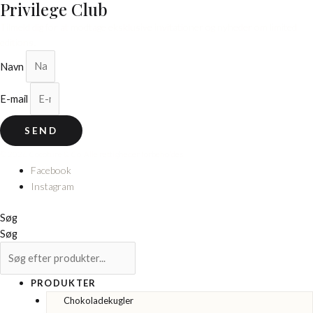
Privilege Club
Tilmeld dig for at modtage eksklusive invitationer og nyheder om limited
editions.
Navn
E-mail
SEND
© 2026 Cocoture & Co. Alle rettigheder forbeholdes.
Facebook
Instagram
Søg
Søg
PRODUKTER
Chokoladekugler