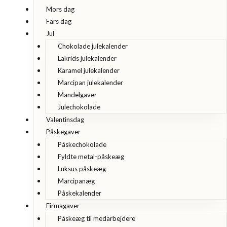
Mors dag
Fars dag
Jul
Chokolade julekalender
Lakrids julekalender
Karamel julekalender
Marcipan julekalender
Mandelgaver
Julechokolade
Valentinsdag
Påskegaver
Påskechokolade
Fyldte metal-påskeæg
Luksus påskeæg
Marcipanæg
Påskekalender
Firmagaver
Påskeæg til medarbejdere