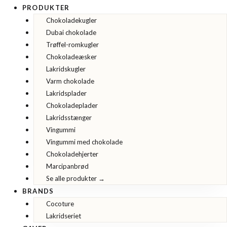
PRODUKTER
Chokoladekugler
Dubai chokolade
Trøffel-romkugler
Chokoladeæsker
Lakridskugler
Varm chokolade
Lakridsplader
Chokoladeplader
Lakridsstænger
Vingummi
Vingummi med chokolade
Chokoladehjerter
Marcipanbrød
Se alle produkter →
BRANDS
Cocoture
Lakridseriet