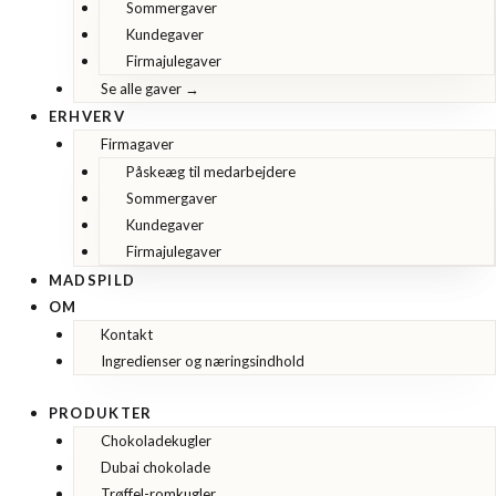
Sommergaver
Kundegaver
Firmajulegaver
Se alle gaver →
ERHVERV
Firmagaver
Påskeæg til medarbejdere
Sommergaver
Kundegaver
Firmajulegaver
MADSPILD
OM
Kontakt
Ingredienser og næringsindhold
PRODUKTER
Chokoladekugler
Dubai chokolade
Trøffel-romkugler