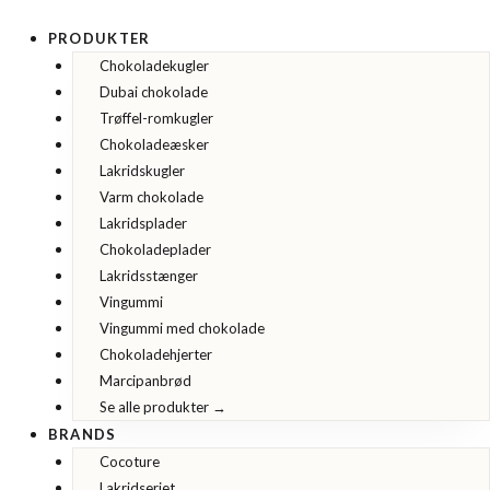
Gå
til
PRODUKTER
indholdet
Chokoladekugler
Dubai chokolade
Trøffel-romkugler
Chokoladeæsker
Lakridskugler
Varm chokolade
Lakridsplader
Chokoladeplader
Lakridsstænger
Vingummi
Vingummi med chokolade
Chokoladehjerter
Marcipanbrød
Se alle produkter →
BRANDS
Cocoture
Lakridseriet