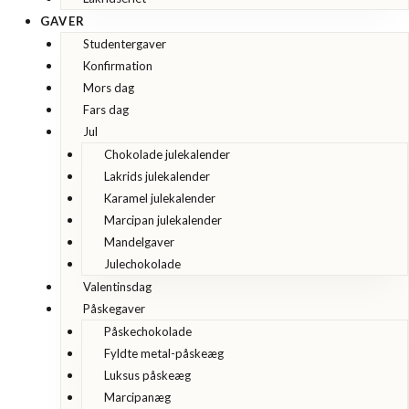
GAVER
Studentergaver
Konfirmation
Mors dag
Fars dag
Jul
Chokolade julekalender
Lakrids julekalender
Karamel julekalender
Marcipan julekalender
Mandelgaver
Julechokolade
Valentinsdag
Påskegaver
Påskechokolade
Fyldte metal-påskeæg
Luksus påskeæg
Marcipanæg