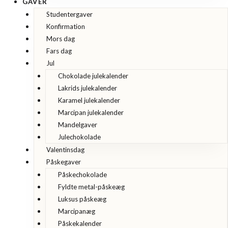
GAVER
Studentergaver
Konfirmation
Mors dag
Fars dag
Jul
Chokolade julekalender
Lakrids julekalender
Karamel julekalender
Marcipan julekalender
Mandelgaver
Julechokolade
Valentinsdag
Påskegaver
Påskechokolade
Fyldte metal-påskeæg
Luksus påskeæg
Marcipanæg
Påskekalender