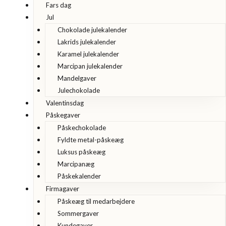
Fars dag
Jul
Chokolade julekalender
Lakrids julekalender
Karamel julekalender
Marcipan julekalender
Mandelgaver
Julechokolade
Valentinsdag
Påskegaver
Påskechokolade
Fyldte metal-påskeæg
Luksus påskeæg
Marcipanæg
Påskekalender
Firmagaver
Påskeæg til medarbejdere
Sommergaver
Kundegaver