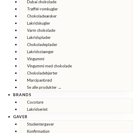
Dubai chokolade
Trøffel-romkugler
Chokoladeæsker
Lakridskugler
Varm chokolade
Lakridsplader
Chokoladeplader
Lakridsstænger
Vingummi
Vingummi med chokolade
Chokoladehjerter
Marcipanbrød
Se alle produkter →
BRANDS
Cocoture
Lakridseriet
GAVER
Studentergaver
Konfirmation