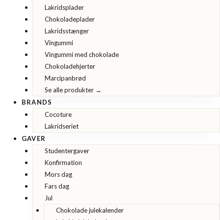
Lakridsplader
Chokoladeplader
Lakridsstænger
Vingummi
Vingummi med chokolade
Chokoladehjerter
Marcipanbrød
Se alle produkter →
BRANDS
Cocoture
Lakridseriet
GAVER
Studentergaver
Konfirmation
Mors dag
Fars dag
Jul
Chokolade julekalender