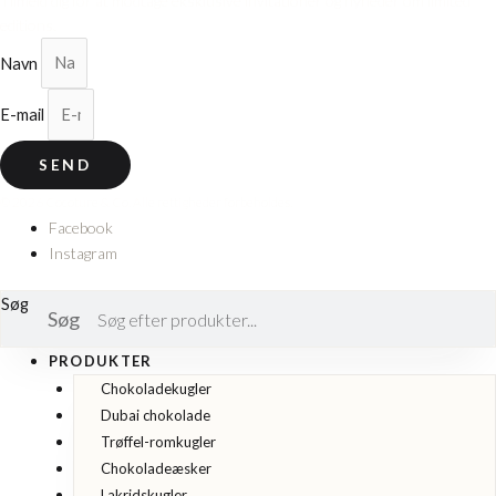
Tilmeld dig for at modtage eksklusive invitationer og nyheder om limited
editions.
Navn
E-mail
SEND
© 2026 Cocoture & Co. Alle rettigheder forbeholdes.
Facebook
Instagram
Søg
Søg
PRODUKTER
Chokoladekugler
Dubai chokolade
Trøffel-romkugler
Chokoladeæsker
Lakridskugler