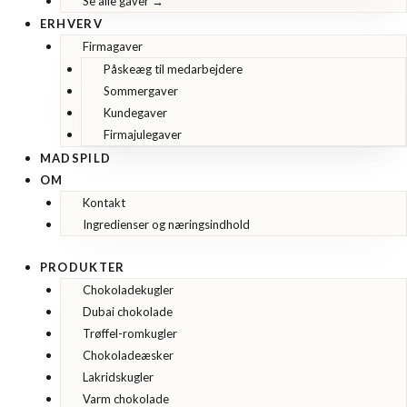
Se alle gaver →
ERHVERV
Firmagaver
Påskeæg til medarbejdere
Sommergaver
Kundegaver
Firmajulegaver
MADSPILD
OM
Kontakt
Ingredienser og næringsindhold
PRODUKTER
Chokoladekugler
Dubai chokolade
Trøffel-romkugler
Chokoladeæsker
Lakridskugler
Varm chokolade