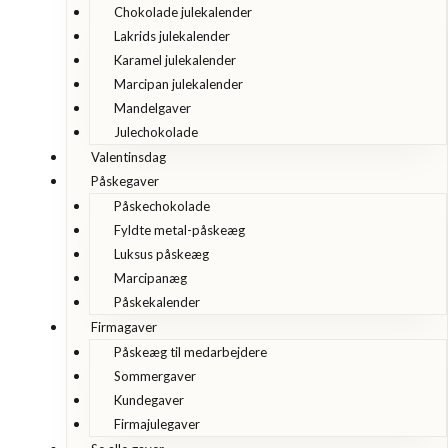
Chokolade julekalender
Lakrids julekalender
Karamel julekalender
Marcipan julekalender
Mandelgaver
Julechokolade
Valentinsdag
Påskegaver
Påskechokolade
Fyldte metal-påskeæg
Luksus påskeæg
Marcipanæg
Påskekalender
Firmagaver
Påskeæg til medarbejdere
Sommergaver
Kundegaver
Firmajulegaver