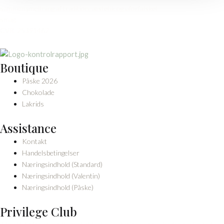
sammensmeltning af tradition, æstetik og uforfalsket
smag.
CVR: 25391462
Boutique
Påske 2026
Chokolade
Lakrids
Assistance
Kontakt
Handelsbetingelser
Næringsindhold (Standard)
Næringsindhold (Valentin)
Næringsindhold (Påske)
Privilege Club