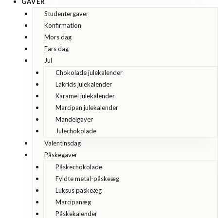
GAVER
Studentergaver
Konfirmation
Mors dag
Fars dag
Jul
Chokolade julekalender
Lakrids julekalender
Karamel julekalender
Marcipan julekalender
Mandelgaver
Julechokolade
Valentinsdag
Påskegaver
Påskechokolade
Fyldte metal-påskeæg
Luksus påskeæg
Marcipanæg
Påskekalender