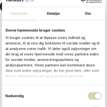
KR.
0,00
0
KURV
Samtykke
Detaljer
Om
Denne hjemmeside bruger cookies
Forside
/
Påskechokolade og påskegaver 2026
/ Marcipanæg,
marcipanblomster og påskeskum i sort Cocoture hatteæske –
Vi bruger cookies til at tilpasse vores indhold og
400g
annoncer, til at vise dig funktioner til sociale medier og til
Marcipanæg, marcipanblomster
at analysere vores trafik. Vi deler også oplysninger om
din brug af vores hjemmeside med vores partnere inden
og påskeskum i sort Cocoture
for sociale medier, annonceringspartnere og
analysepartnere. Vores partnere kan kombinere disse
hatteæske – 400g
data med andre oplysninger, du har givet dem, eller som
de har indsamlet fra din brug af deres tjenester.
kr.
179,95
Samtykkevalg
Nødvendig
Et lækkert påskemix af marcipanæg med flere slags
overtrækschokolade og flere forskellige smage,