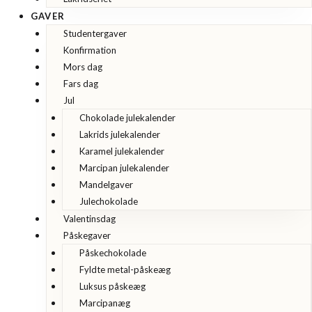
GAVER
Studentergaver
Konfirmation
Mors dag
Fars dag
Jul
Chokolade julekalender
Lakrids julekalender
Karamel julekalender
Marcipan julekalender
Mandelgaver
Julechokolade
Valentinsdag
Påskegaver
Påskechokolade
Fyldte metal-påskeæg
Luksus påskeæg
Marcipanæg