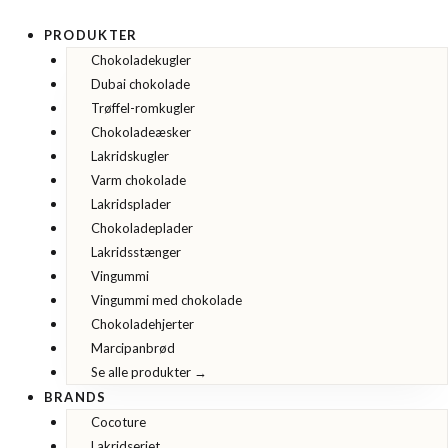
Gå
til
PRODUKTER
indholdet
Chokoladekugler
Dubai chokolade
Trøffel-romkugler
Chokoladeæsker
Lakridskugler
Varm chokolade
Lakridsplader
Chokoladeplader
Lakridsstænger
Vingummi
Vingummi med chokolade
Chokoladehjerter
Marcipanbrød
Se alle produkter →
BRANDS
Cocoture
Lakridseriet