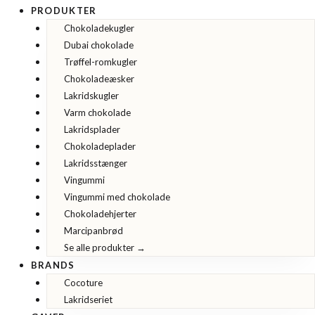
PRODUKTER
Chokoladekugler
Dubai chokolade
Trøffel-romkugler
Chokoladeæsker
Lakridskugler
Varm chokolade
Lakridsplader
Chokoladeplader
Lakridsstænger
Vingummi
Vingummi med chokolade
Chokoladehjerter
Marcipanbrød
Se alle produkter →
BRANDS
Cocoture
Lakridseriet