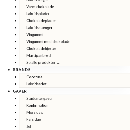
Varm chokolade
Lakridsplader
Chokoladeplader
Lakridsstænger
Vingummi
Vingummi med chokolade
Chokoladehjerter
Marcipanbrød
Se alle produkter →
BRANDS
Cocoture
Lakridseriet
GAVER
Studentergaver
Konfirmation
Mors dag
Fars dag
Jul