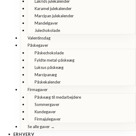
Lakrids julekalender
Karamel julekalender
Marcipan julekalender
Mandelgaver
Julechokolade
Valentinsdag
Påskegaver
Påskechokolade
Fyldte metal-påskeæg
Luksus påskeæg
Marcipanæg
Påskekalender
Firmagaver
Påskeæg til medarbejdere
Sommergaver
Kundegaver
Firmajulegaver
Se alle gaver →
ERHVERV