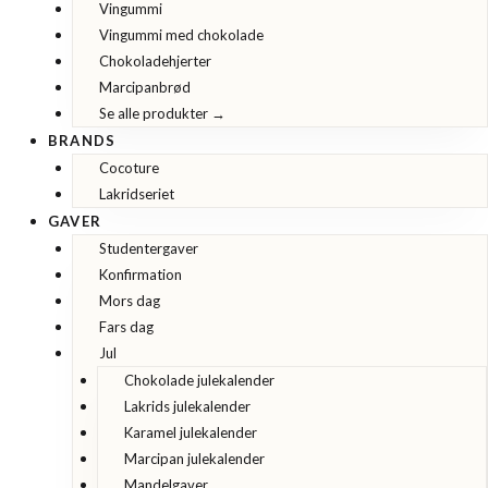
Vingummi
Vingummi med chokolade
Chokoladehjerter
Marcipanbrød
Se alle produkter →
BRANDS
Cocoture
Lakridseriet
GAVER
Studentergaver
Konfirmation
Mors dag
Fars dag
Jul
Chokolade julekalender
Lakrids julekalender
Karamel julekalender
Marcipan julekalender
Mandelgaver