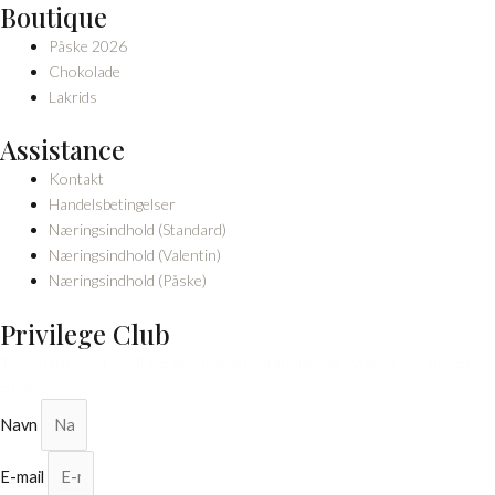
Boutique
Påske 2026
Chokolade
Lakrids
Assistance
Kontakt
Handelsbetingelser
Næringsindhold (Standard)
Næringsindhold (Valentin)
Næringsindhold (Påske)
Privilege Club
Tilmeld dig for at modtage eksklusive invitationer og nyheder om limited
editions.
Navn
E-mail