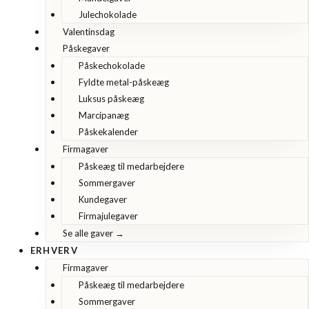
Julechokolade
Valentinsdag
Påskegaver
Påskechokolade
Fyldte metal-påskeæg
Luksus påskeæg
Marcipanæg
Påskekalender
Firmagaver
Påskeæg til medarbejdere
Sommergaver
Kundegaver
Firmajulegaver
Se alle gaver →
ERHVERV
Firmagaver
Påskeæg til medarbejdere
Sommergaver