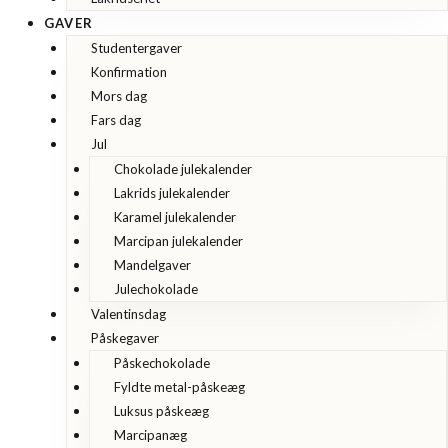
GAVER
Studentergaver
Konfirmation
Mors dag
Fars dag
Jul
Chokolade julekalender
Lakrids julekalender
Karamel julekalender
Marcipan julekalender
Mandelgaver
Julechokolade
Valentinsdag
Påskegaver
Påskechokolade
Fyldte metal-påskeæg
Luksus påskeæg
Marcipanæg