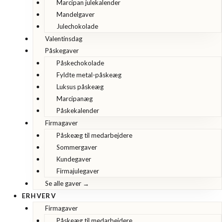
Marcipan julekalender
Mandelgaver
Julechokolade
Valentinsdag
Påskegaver
Påskechokolade
Fyldte metal-påskeæg
Luksus påskeæg
Marcipanæg
Påskekalender
Firmagaver
Påskeæg til medarbejdere
Sommergaver
Kundegaver
Firmajulegaver
Se alle gaver →
ERHVERV
Firmagaver
Påskeæg til medarbejdere