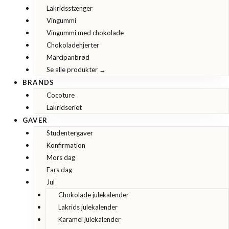
Lakridsstænger
Vingummi
Vingummi med chokolade
Chokoladehjerter
Marcipanbrød
Se alle produkter →
BRANDS
Cocoture
Lakridseriet
GAVER
Studentergaver
Konfirmation
Mors dag
Fars dag
Jul
Chokolade julekalender
Lakrids julekalender
Karamel julekalender