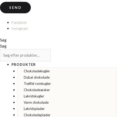
SEND
© 2026 Cocoture & Co. Alle rettigheder forbeholdes.
Facebook
Instagram
Søg
Søg
PRODUKTER
Chokoladekugler
Dubai chokolade
Trøffel-romkugler
Chokoladeæsker
Lakridskugler
Varm chokolade
Lakridsplader
Chokoladeplader