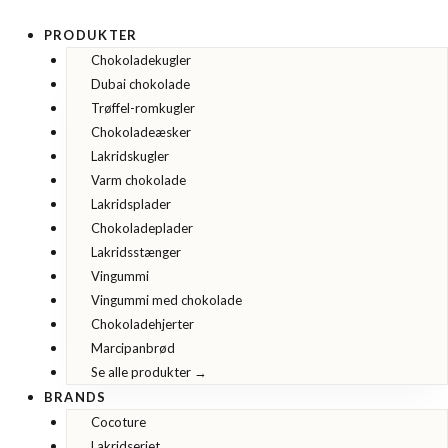
Gå
til
PRODUKTER
indholdet
Chokoladekugler
Dubai chokolade
Trøffel-romkugler
Chokoladeæsker
Lakridskugler
Varm chokolade
Lakridsplader
Chokoladeplader
Lakridsstænger
Vingummi
Vingummi med chokolade
Chokoladehjerter
Marcipanbrød
Se alle produkter →
BRANDS
Cocoture
Lakridseriet