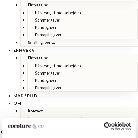
Firmagaver
Påskeæg til medarbejdere
Sommergaver
Kundegaver
Firmajulegaver
Se alle gaver →
ERHVERV
Firmagaver
Påskeæg til medarbejdere
Sommergaver
Kundegaver
Firmajulegaver
MADSPILD
OM
Kontakt
Ingredienser og næringsindhold