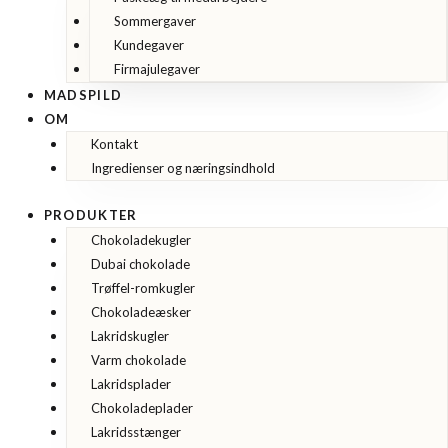
Sommergaver
Kundegaver
Firmajulegaver
MADSPILD
OM
Kontakt
Ingredienser og næringsindhold
PRODUKTER
Chokoladekugler
Dubai chokolade
Trøffel-romkugler
Chokoladeæsker
Lakridskugler
Varm chokolade
Lakridsplader
Chokoladeplader
Lakridsstænger