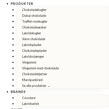
PRODUKTER
Chokoladekugler
Dubai chokolade
Trøffel-romkugler
Chokoladeæsker
Lakridskugler
Varm chokolade
Lakridsplader
Chokoladeplader
Lakridsstænger
Vingummi
Vingummi med chokolade
Chokoladehjerter
Marcipanbrød
Se alle produkter →
BRANDS
Cocoture
Lakridseriet