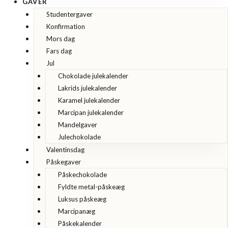
GAVER
Studentergaver
Konfirmation
Mors dag
Fars dag
Jul
Chokolade julekalender
Lakrids julekalender
Karamel julekalender
Marcipan julekalender
Mandelgaver
Julechokolade
Valentinsdag
Påskegaver
Påskechokolade
Fyldte metal-påskeæg
Luksus påskeæg
Marcipanæg
Påskekalender