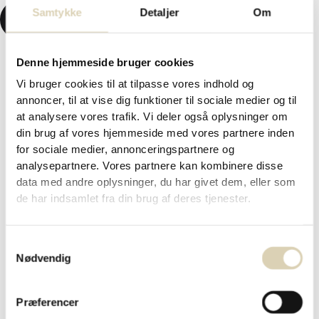
Samtykke
Detaljer
Om
KR.
0,00
0
KURV
Denne hjemmeside bruger cookies
Forside
/
Påskechokolade og påskegaver 2026
/ Fyldte
Vi bruger cookies til at tilpasse vores indhold og
folieæg i æggebakke – 96g
annoncer, til at vise dig funktioner til sociale medier og til
Fyldte folieæg i æggebakke – 96g
at analysere vores trafik. Vi deler også oplysninger om
din brug af vores hjemmeside med vores partnere inden
for sociale medier, annonceringspartnere og
analysepartnere. Vores partnere kan kombinere disse
kr.
59,95
data med andre oplysninger, du har givet dem, eller som
de har indsamlet fra din brug af deres tjenester.
Mix af nye fyldte folieæg i guldfolie (todelte – flødechokolade og
pistacie), grøn folie (flødechokolade med lakrids) og brun folie
Samtykkevalg
(mørke chokolade og crunchy hvid creme). Leveret i æggebakke
Nødvendig
med gult Cocoture påskebånd. 96g
VARENR. 220119
Præferencer
Ikke på lager