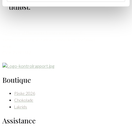
tidløst.
Kuratører af Danmarks fineste konfekture. En
sammensmeltning af tradition, æstetik og uforfalsket
smag.
CVR: 25391462
Boutique
Påske 2026
Chokolade
Lakrids
Assistance