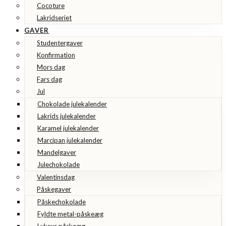
Cocoture
Lakridseriet
GAVER
Studentergaver
Konfirmation
Mors dag
Fars dag
Jul
Chokolade julekalender
Lakrids julekalender
Karamel julekalender
Marcipan julekalender
Mandelgaver
Julechokolade
Valentinsdag
Påskegaver
Påskechokolade
Fyldte metal-påskeæg
Luksus påskeæg