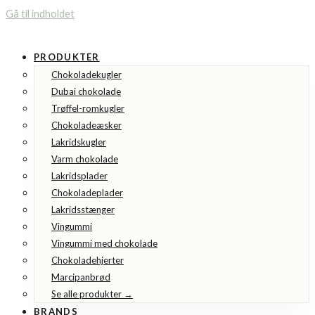
Gå til indholdet
PRODUKTER
Chokoladekugler
Dubai chokolade
Trøffel-romkugler
Chokoladeæsker
Lakridskugler
Varm chokolade
Lakridsplader
Chokoladeplader
Lakridsstænger
Vingummi
Vingummi med chokolade
Chokoladehjerter
Marcipanbrød
Se alle produkter →
BRANDS