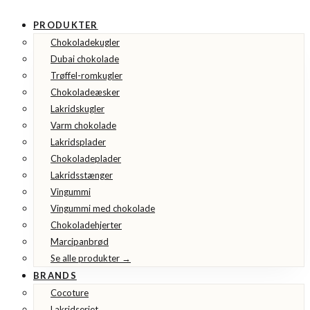
PRODUKTER
Chokoladekugler
Dubai chokolade
Trøffel-romkugler
Chokoladeæsker
Lakridskugler
Varm chokolade
Lakridsplader
Chokoladeplader
Lakridsstænger
Vingummi
Vingummi med chokolade
Chokoladehjerter
Marcipanbrød
Se alle produkter →
BRANDS
Cocoture
Lakridseriet