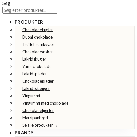
Søg
PRODUKTER
Chokoladekugler
Dubai chokolade
Trøffel-romkugler
Chokoladeæsker
Lakridskugler
Varm chokolade
Lakridsplader
Chokoladeplader
Lakridsstænger
Vingummi
Vingummi med chokolade
Chokoladehjerter
Marcipanbrød
Se alle produkter →
BRANDS