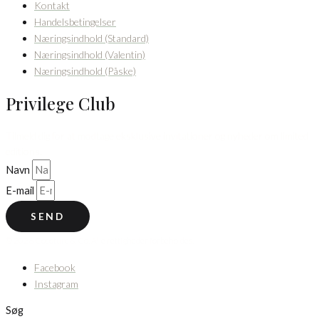
Kontakt
Handelsbetingelser
Næringsindhold (Standard)
Næringsindhold (Valentin)
Næringsindhold (Påske)
Privilege Club
Tilmeld dig for at modtage eksklusive invitationer og nyheder om limited
editions.
Navn
E-mail
SEND
© 2026 Cocoture & Co. Alle rettigheder forbeholdes.
Facebook
Instagram
Søg