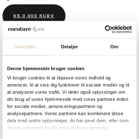
KR.
0,00
0
KURV
Samtykke
Detaljer
Om
Forside
/
Påskechokolade og påskegaver 2026
/ Fyldte
chokoladeæg, marcipanæg og påskeskum i gult Cocoture
metalæg – 300g
Denne hjemmeside bruger cookies
Vi bruger cookies til at tilpasse vores indhold og
Fyldte chokoladeæg,
annoncer, til at vise dig funktioner til sociale medier og til
marcipanæg og påskeskum i
at analysere vores trafik. Vi deler også oplysninger om
din brug af vores hjemmeside med vores partnere inden
gult Cocoture metalæg – 300g
for sociale medier, annonceringspartnere og
analysepartnere. Vores partnere kan kombinere disse
data med andre oplysninger, du har givet dem, eller som
de har indsamlet fra din brug af deres tjenester.
kr.
159,95