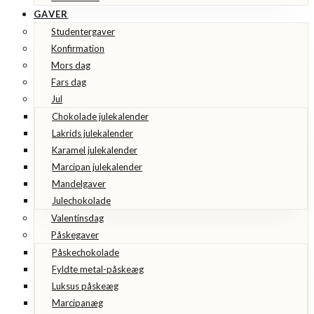
GAVER
Studentergaver
Konfirmation
Mors dag
Fars dag
Jul
Chokolade julekalender
Lakrids julekalender
Karamel julekalender
Marcipan julekalender
Mandelgaver
Julechokolade
Valentinsdag
Påskegaver
Påskechokolade
Fyldte metal-påskeæg
Luksus påskeæg
Marcipanæg