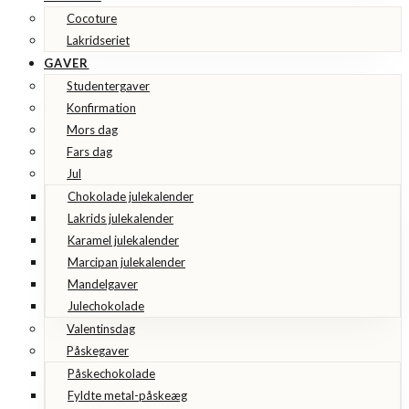
Cocoture
Lakridseriet
GAVER
Studentergaver
Konfirmation
Mors dag
Fars dag
Jul
Chokolade julekalender
Lakrids julekalender
Karamel julekalender
Marcipan julekalender
Mandelgaver
Julechokolade
Valentinsdag
Påskegaver
Påskechokolade
Fyldte metal-påskeæg