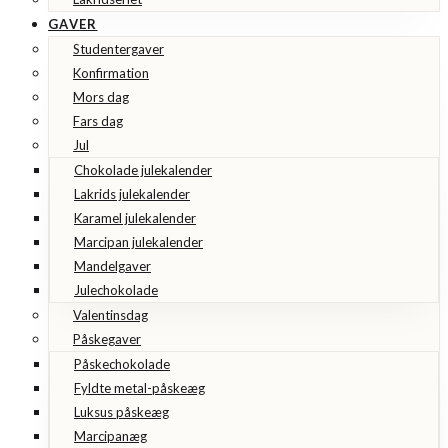
GAVER
Studentergaver
Konfirmation
Mors dag
Fars dag
Jul
Chokolade julekalender
Lakrids julekalender
Karamel julekalender
Marcipan julekalender
Mandelgaver
Julechokolade
Valentinsdag
Påskegaver
Påskechokolade
Fyldte metal-påskeæg
Luksus påskeæg
Marcipanæg