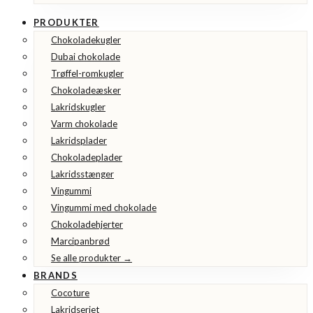
PRODUKTER
Chokoladekugler
Dubai chokolade
Trøffel-romkugler
Chokoladeæsker
Lakridskugler
Varm chokolade
Lakridsplader
Chokoladeplader
Lakridsstænger
Vingummi
Vingummi med chokolade
Chokoladehjerter
Marcipanbrød
Se alle produkter →
BRANDS
Cocoture
Lakridseriet