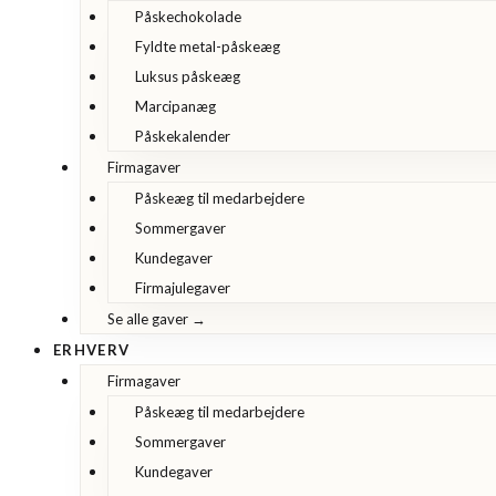
Påskechokolade
Fyldte metal-påskeæg
Luksus påskeæg
Marcipanæg
Påskekalender
Firmagaver
Påskeæg til medarbejdere
Sommergaver
Kundegaver
Firmajulegaver
Se alle gaver →
ERHVERV
Firmagaver
Påskeæg til medarbejdere
Sommergaver
Kundegaver