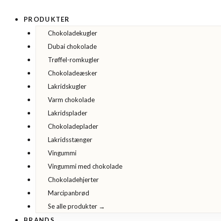
Gå
til
PRODUKTER
indholdet
Chokoladekugler
Dubai chokolade
Trøffel-romkugler
Chokoladeæsker
Lakridskugler
Varm chokolade
Lakridsplader
Chokoladeplader
Lakridsstænger
Vingummi
Vingummi med chokolade
Chokoladehjerter
Marcipanbrød
Se alle produkter →
BRANDS