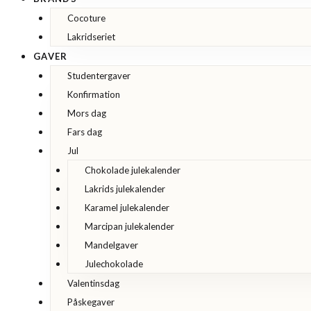
Cocoture
Lakridseriet
GAVER
Studentergaver
Konfirmation
Mors dag
Fars dag
Jul
Chokolade julekalender
Lakrids julekalender
Karamel julekalender
Marcipan julekalender
Mandelgaver
Julechokolade
Valentinsdag
Påskegaver