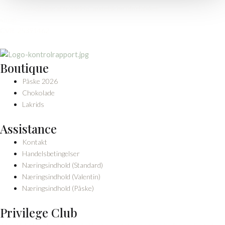
sammensmeltning af tradition, æstetik og uforfalsket
smag.
CVR: 25391462
Boutique
Påske 2026
Chokolade
Lakrids
Assistance
Kontakt
Handelsbetingelser
Næringsindhold (Standard)
Næringsindhold (Valentin)
Næringsindhold (Påske)
Privilege Club