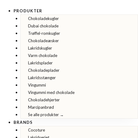
Gå
til
PRODUKTER
indholdet
Chokoladekugler
Dubai chokolade
Trøffel-romkugler
Chokoladeæsker
Lakridskugler
Varm chokolade
Lakridsplader
Chokoladeplader
Lakridsstænger
Vingummi
Vingummi med chokolade
Chokoladehjerter
Marcipanbrød
Se alle produkter →
BRANDS
Cocoture
Lakridseriet