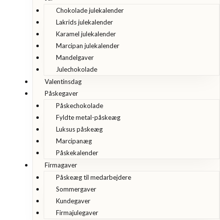
Chokolade julekalender
Lakrids julekalender
Karamel julekalender
Marcipan julekalender
Mandelgaver
Julechokolade
Valentinsdag
Påskegaver
Påskechokolade
Fyldte metal-påskeæg
Luksus påskeæg
Marcipanæg
Påskekalender
Firmagaver
Påskeæg til medarbejdere
Sommergaver
Kundegaver
Firmajulegaver