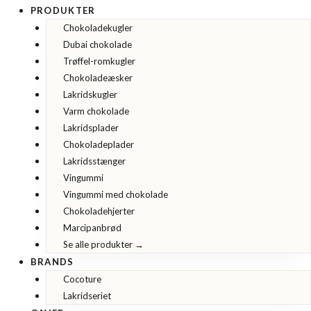
PRODUKTER
Chokoladekugler
Dubai chokolade
Trøffel-romkugler
Chokoladeæsker
Lakridskugler
Varm chokolade
Lakridsplader
Chokoladeplader
Lakridsstænger
Vingummi
Vingummi med chokolade
Chokoladehjerter
Marcipanbrød
Se alle produkter →
BRANDS
Cocoture
Lakridseriet