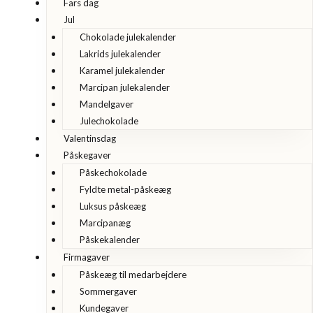
Fars dag
Jul
Chokolade julekalender
Lakrids julekalender
Karamel julekalender
Marcipan julekalender
Mandelgaver
Julechokolade
Valentinsdag
Påskegaver
Påskechokolade
Fyldte metal-påskeæg
Luksus påskeæg
Marcipanæg
Påskekalender
Firmagaver
Påskeæg til medarbejdere
Sommergaver
Kundegaver