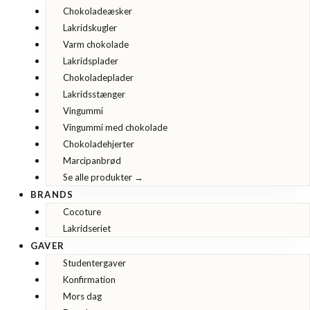
Chokoladeæsker
Lakridskugler
Varm chokolade
Lakridsplader
Chokoladeplader
Lakridsstænger
Vingummi
Vingummi med chokolade
Chokoladehjerter
Marcipanbrød
Se alle produkter →
BRANDS
Cocoture
Lakridseriet
GAVER
Studentergaver
Konfirmation
Mors dag