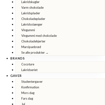
Lakridskugler
Varm chokolade
Lakridsplader
Chokoladeplader
Lakridsstænger
Vingummi
Vingummi med chokolade
Chokoladehjerter
Marcipanbrød
Se alle produkter →
BRANDS
Cocoture
Lakridseriet
GAVER
Studentergaver
Konfirmation
Mors dag
Fars dag
Jul