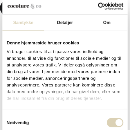
KR.
0,00
0
KURV
Samtykke
Detaljer
Om
Forside
/
Påskechokolade og påskegaver 2026
/ Fyldte
Denne hjemmeside bruger cookies
chokoladeæg, marcipanæg og påskeskum i grønt Cocoture
Vi bruger cookies til at tilpasse vores indhold og
metalæg – 300g
Fyldte chokoladeæg,
annoncer, til at vise dig funktioner til sociale medier og til
at analysere vores trafik. Vi deler også oplysninger om
marcipanæg og påskeskum i
din brug af vores hjemmeside med vores partnere inden
for sociale medier, annonceringspartnere og
grønt Cocoture metalæg – 300g
analysepartnere. Vores partnere kan kombinere disse
data med andre oplysninger, du har givet dem, eller som
de har indsamlet fra din brug af deres tjenester.
kr.
159,95
Samtykkevalg
Et lækkert påskemix af fyldte chokoladeæg med flere forskellige
Nødvendig
fyldninger, marcipanæg med flere slags overtrækschokolade og