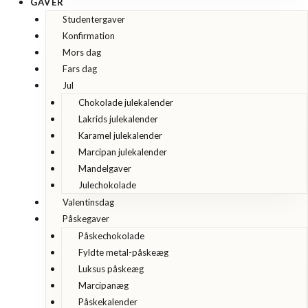
GAVER
Studentergaver
Konfirmation
Mors dag
Fars dag
Jul
Chokolade julekalender
Lakrids julekalender
Karamel julekalender
Marcipan julekalender
Mandelgaver
Julechokolade
Valentinsdag
Påskegaver
Påskechokolade
Fyldte metal-påskeæg
Luksus påskeæg
Marcipanæg
Påskekalender