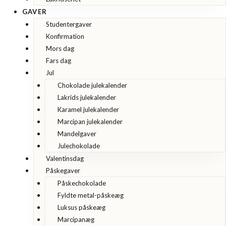
GAVER
Studentergaver
Konfirmation
Mors dag
Fars dag
Jul
Chokolade julekalender
Lakrids julekalender
Karamel julekalender
Marcipan julekalender
Mandelgaver
Julechokolade
Valentinsdag
Påskegaver
Påskechokolade
Fyldte metal-påskeæg
Luksus påskeæg
Marcipanæg