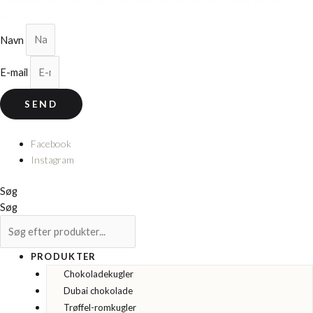
Tilmeld dig for at modtage eksklusive invitationer og nyheder om limited
editions.
Navn
E-mail
SEND
© 2026 Cocoture & Co. Alle rettigheder forbeholdes.
Facebook
Instagram
Søg
Søg
PRODUKTER
Chokoladekugler
Dubai chokolade
Trøffel-romkugler