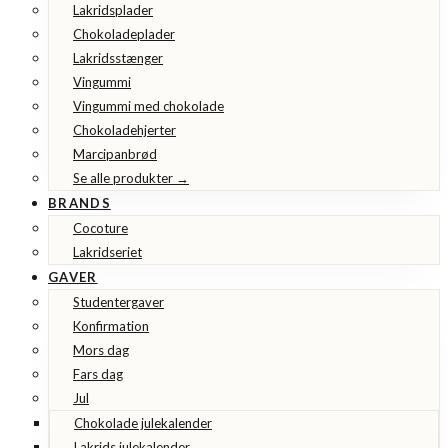
Lakridsplader
Chokoladeplader
Lakridsstænger
Vingummi
Vingummi med chokolade
Chokoladehjerter
Marcipanbrød
Se alle produkter →
BRANDS
Cocoture
Lakridseriet
GAVER
Studentergaver
Konfirmation
Mors dag
Fars dag
Jul
Chokolade julekalender
Lakrids julekalender