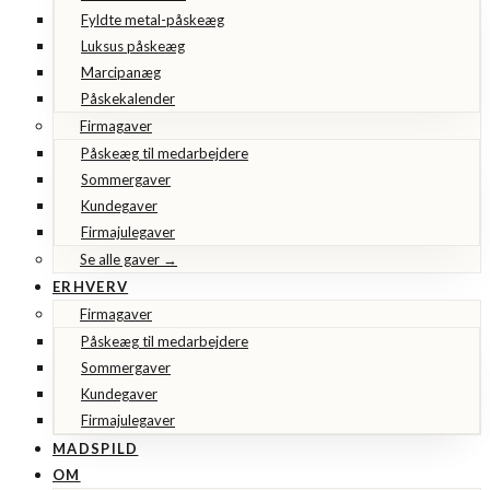
Fyldte metal-påskeæg
Luksus påskeæg
Marcipanæg
Påskekalender
Firmagaver
Påskeæg til medarbejdere
Sommergaver
Kundegaver
Firmajulegaver
Se alle gaver →
ERHVERV
Firmagaver
Påskeæg til medarbejdere
Sommergaver
Kundegaver
Firmajulegaver
MADSPILD
OM