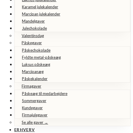
Karamel julekalender
Marcipan julekalender
Mandelgaver
Julechokolade
Valentinsdag
Påskegaver
Påskechokolade
Fyldte metal-påskeæg
Luksus påskeæg
Marcipanæg
Påskekalender
Firmagaver
Påskeæg til medarbejdere
Sommergaver
Kundegaver
Firmajulegaver
Se alle gaver →
ERHVERV