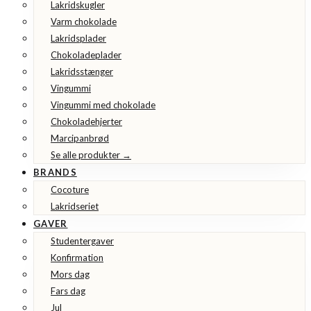
Lakridskugler
Varm chokolade
Lakridsplader
Chokoladeplader
Lakridsstænger
Vingummi
Vingummi med chokolade
Chokoladehjerter
Marcipanbrød
Se alle produkter →
BRANDS
Cocoture
Lakridseriet
GAVER
Studentergaver
Konfirmation
Mors dag
Fars dag
Jul