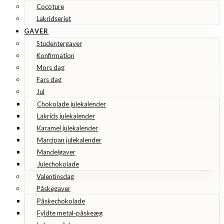
Cocoture
Lakridseriet
GAVER
Studentergaver
Konfirmation
Mors dag
Fars dag
Jul
Chokolade julekalender
Lakrids julekalender
Karamel julekalender
Marcipan julekalender
Mandelgaver
Julechokolade
Valentinsdag
Påskegaver
Påskechokolade
Fyldte metal-påskeæg