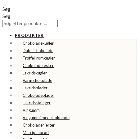
Søg
Søg
PRODUKTER
Chokoladekugler
Dubai chokolade
Trøffel-romkugler
Chokoladeæsker
Lakridskugler
Varm chokolade
Lakridsplader
Chokoladeplader
Lakridsstænger
Vingummi
Vingummi med chokolade
Chokoladehjerter
Marcipanbrød