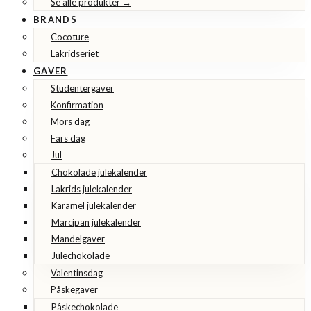
Se alle produkter →
BRANDS
Cocoture
Lakridseriet
GAVER
Studentergaver
Konfirmation
Mors dag
Fars dag
Jul
Chokolade julekalender
Lakrids julekalender
Karamel julekalender
Marcipan julekalender
Mandelgaver
Julechokolade
Valentinsdag
Påskegaver
Påskechokolade