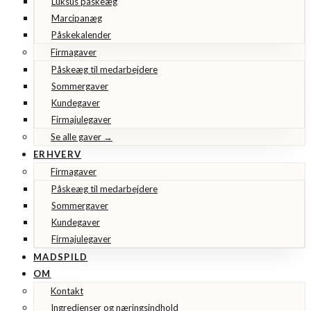
Luksus påskeæg
Marcipanæg
Påskekalender
Firmagaver
Påskeæg til medarbejdere
Sommergaver
Kundegaver
Firmajulegaver
Se alle gaver →
ERHVERV
Firmagaver
Påskeæg til medarbejdere
Sommergaver
Kundegaver
Firmajulegaver
MADSPILD
OM
Kontakt
Ingredienser og næringsindhold