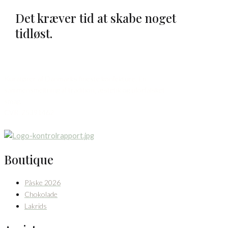
Det kræver tid at skabe noget
tidløst.
Kuratører af Danmarks fineste konfekture. En
sammensmeltning af tradition, æstetik og uforfalsket
smag.
CVR: 25391462
Boutique
Påske 2026
Chokolade
Lakrids