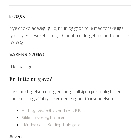
kr.
39,95
Nye chokoladeæg i guld, brun og grøn folie med forskellige
fyldninger. Leveret i lille gul Cocoture dragébox med blomster.
55-60g
VARENR. 220460
Ikke på lager
Er dette en gave?
Gør modtagelsen uforglemmelig. Tilføj en personlig hilsen i
checkout, og vi integrerer den elegant i forsendelsen.
Fri fragt ved køb over 499 DKK
Sikker levering til døren
Håndpakket i Kolding. Fuld garanti
Arven