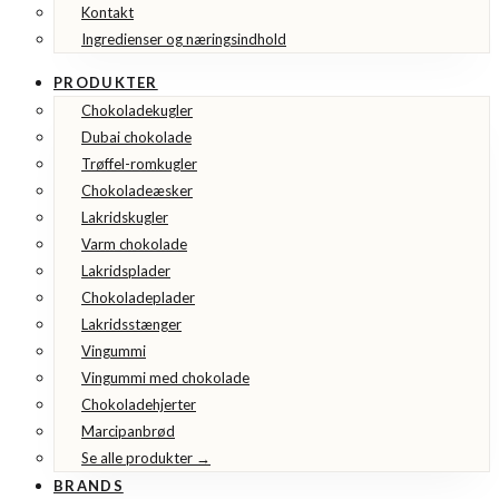
Kontakt
Ingredienser og næringsindhold
PRODUKTER
Chokoladekugler
Dubai chokolade
Trøffel-romkugler
Chokoladeæsker
Lakridskugler
Varm chokolade
Lakridsplader
Chokoladeplader
Lakridsstænger
Vingummi
Vingummi med chokolade
Chokoladehjerter
Marcipanbrød
Se alle produkter →
BRANDS