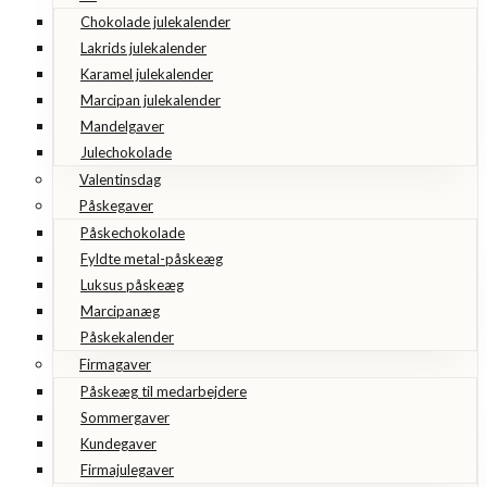
Chokolade julekalender
Lakrids julekalender
Karamel julekalender
Marcipan julekalender
Mandelgaver
Julechokolade
Valentinsdag
Påskegaver
Påskechokolade
Fyldte metal-påskeæg
Luksus påskeæg
Marcipanæg
Påskekalender
Firmagaver
Påskeæg til medarbejdere
Sommergaver
Kundegaver
Firmajulegaver