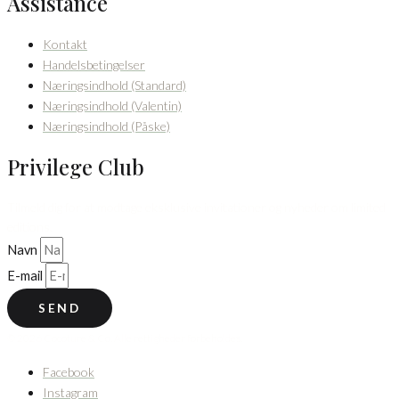
Assistance
Kontakt
Handelsbetingelser
Næringsindhold (Standard)
Næringsindhold (Valentin)
Næringsindhold (Påske)
Privilege Club
Tilmeld dig for at modtage eksklusive invitationer og nyheder om limited
editions.
Navn
E-mail
SEND
© 2026 Cocoture & Co. Alle rettigheder forbeholdes.
Facebook
Instagram