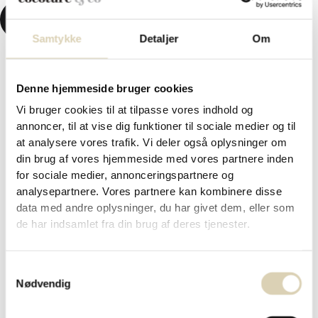
KR.
0,00
0
KURV
Samtykke
Detaljer
Om
Denne hjemmeside bruger cookies
Forside
/
Påskechokolade og påskegaver 2026
/ Hvide
Vi bruger cookies til at tilpasse vores indhold og
chokoladekugler m/ exotic fruitcreme i lysegrøn Cocoture
annoncer, til at vise dig funktioner til sociale medier og til
dragébox – 95-100g
Hvide chokoladekugler m/ exotic
at analysere vores trafik. Vi deler også oplysninger om
din brug af vores hjemmeside med vores partnere inden
fruitcreme i lysegrøn Cocoture
for sociale medier, annonceringspartnere og
analysepartnere. Vores partnere kan kombinere disse
dragébox – 95-100g
data med andre oplysninger, du har givet dem, eller som
de har indsamlet fra din brug af deres tjenester.
kr.
49,95
Samtykkevalg
Nødvendig
Hvid chokoladekugle med flydende exotic fruitcreme. Leveret i
grøn Cocoture dragébox med blomster. 95-100g