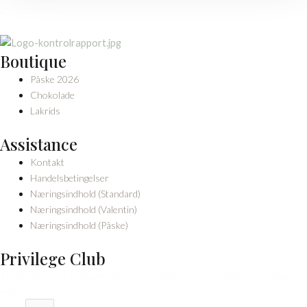
CVR: 25391462
Boutique
Påske 2026
Chokolade
Lakrids
Assistance
Kontakt
Handelsbetingelser
Næringsindhold (Standard)
Næringsindhold (Valentin)
Næringsindhold (Påske)
Privilege Club
Tilmeld dig for at modtage eksklusive invitationer og nyheder om limited
editions.