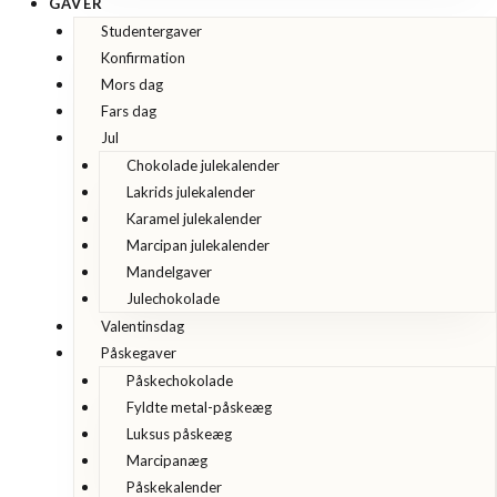
GAVER
Studentergaver
Konfirmation
Mors dag
Fars dag
Jul
Chokolade julekalender
Lakrids julekalender
Karamel julekalender
Marcipan julekalender
Mandelgaver
Julechokolade
Valentinsdag
Påskegaver
Påskechokolade
Fyldte metal-påskeæg
Luksus påskeæg
Marcipanæg
Påskekalender