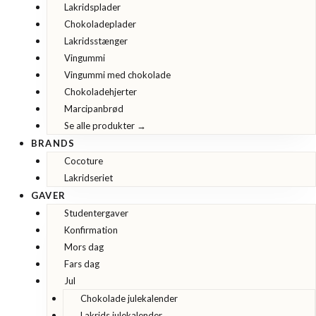
Lakridsplader
Chokoladeplader
Lakridsstænger
Vingummi
Vingummi med chokolade
Chokoladehjerter
Marcipanbrød
Se alle produkter →
BRANDS
Cocoture
Lakridseriet
GAVER
Studentergaver
Konfirmation
Mors dag
Fars dag
Jul
Chokolade julekalender
Lakrids julekalender