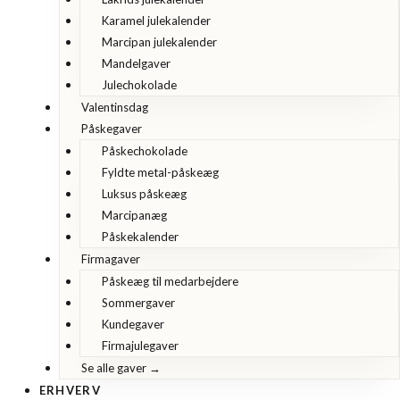
Karamel julekalender
Marcipan julekalender
Mandelgaver
Julechokolade
Valentinsdag
Påskegaver
Påskechokolade
Fyldte metal-påskeæg
Luksus påskeæg
Marcipanæg
Påskekalender
Firmagaver
Påskeæg til medarbejdere
Sommergaver
Kundegaver
Firmajulegaver
Se alle gaver →
ERHVERV