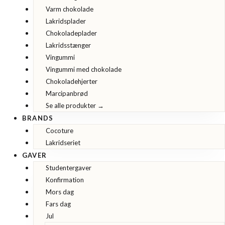
Varm chokolade
Lakridsplader
Chokoladeplader
Lakridsstænger
Vingummi
Vingummi med chokolade
Chokoladehjerter
Marcipanbrød
Se alle produkter →
BRANDS
Cocoture
Lakridseriet
GAVER
Studentergaver
Konfirmation
Mors dag
Fars dag
Jul