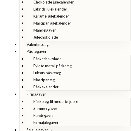
Chokolade julekalender
Lakrids julekalender
Karamel julekalender
Marcipan julekalender
Mandelgaver
Julechokolade
Valentinsdag
Påskegaver
Påskechokolade
Fyldte metal-påskeæg
Luksus påskeæg
Marcipanæg
Påskekalender
Firmagaver
Påskeæg til medarbejdere
Sommergaver
Kundegaver
Firmajulegaver
Se alle gaver →