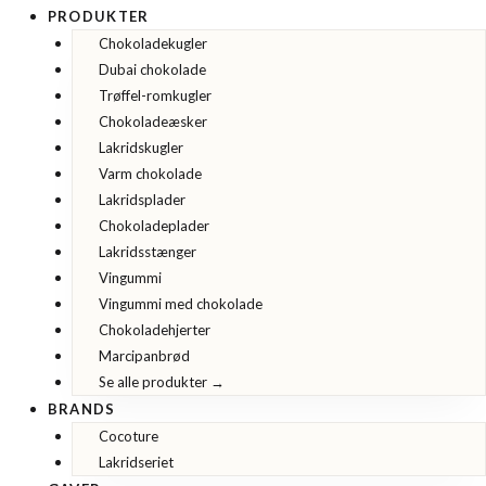
PRODUKTER
Chokoladekugler
Dubai chokolade
Trøffel-romkugler
Chokoladeæsker
Lakridskugler
Varm chokolade
Lakridsplader
Chokoladeplader
Lakridsstænger
Vingummi
Vingummi med chokolade
Chokoladehjerter
Marcipanbrød
Se alle produkter →
BRANDS
Cocoture
Lakridseriet