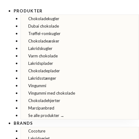
Gå
til
PRODUKTER
indholdet
Chokoladekugler
Dubai chokolade
Trøffel-romkugler
Chokoladeæsker
Lakridskugler
Varm chokolade
Lakridsplader
Chokoladeplader
Lakridsstænger
Vingummi
Vingummi med chokolade
Chokoladehjerter
Marcipanbrød
Se alle produkter →
BRANDS
Cocoture
Lakridseriet