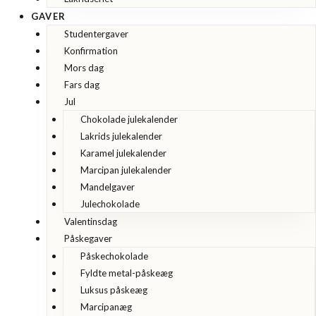
GAVER
Studentergaver
Konfirmation
Mors dag
Fars dag
Jul
Chokolade julekalender
Lakrids julekalender
Karamel julekalender
Marcipan julekalender
Mandelgaver
Julechokolade
Valentinsdag
Påskegaver
Påskechokolade
Fyldte metal-påskeæg
Luksus påskeæg
Marcipanæg