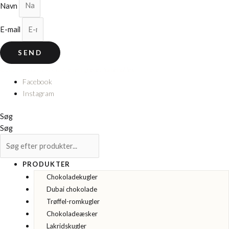
Navn
E-mail
SEND
© 2026 Cocoture & Co. Alle rettigheder forbeholdes.
Facebook
Instagram
Søg
Søg
PRODUKTER
Chokoladekugler
Dubai chokolade
Trøffel-romkugler
Chokoladeæsker
Lakridskugler