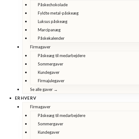
Påskechokolade
Fyldte metal-påskeæg
Luksus påskeæg
Marcipanæg
Påskekalender
Firmagaver
Påskeæg til medarbejdere
Sommergaver
Kundegaver
Firmajulegaver
Se alle gaver →
ERHVERV
Firmagaver
Påskeæg til medarbejdere
Sommergaver
Kundegaver