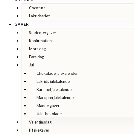
Cocoture
Lakridseriet
GAVER
Studentergaver
Konfirmation
Mors dag
Fars dag
Jul
Chokolade julekalender
Lakrids julekalender
Karamel julekalender
Marcipan julekalender
Mandelgaver
Julechokolade
Valentinsdag
Påskegaver