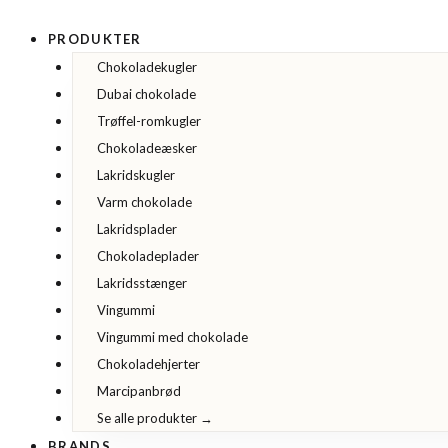
Gå
til
PRODUKTER
indholdet
Chokoladekugler
Dubai chokolade
Trøffel-romkugler
Chokoladeæsker
Lakridskugler
Varm chokolade
Lakridsplader
Chokoladeplader
Lakridsstænger
Vingummi
Vingummi med chokolade
Chokoladehjerter
Marcipanbrød
Se alle produkter →
BRANDS